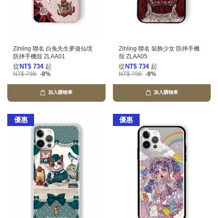
Zihling 聯名 白兔先生夢遊仙境
Zihling 聯名 裝飾少女 防摔手機
防摔手機殼 ZLAA01
殼 ZLAA05
從
NT$ 734
起
從
NT$ 734
起
NT$ 798
-8%
NT$ 798
-8%
加入購物車
加入購物車
優惠
優惠