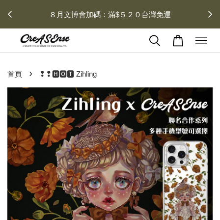
 每月１
８月文博會加碼：滿$５２０台灣免運
›
首頁
❢❢🅷🅾🆃 Zihling
1 / 2