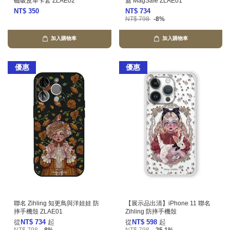
磁吸皮革卡套 ZLAE02
蓋 MagSafe ZLAE01
NT$ 350
NT$ 734
NT$ 798
-8%
加入購物車
加入購物車
優惠
優惠
聯名 Zihling 知更鳥與洋娃娃 防
【展示品出清】iPhone 11 聯名
摔手機殼 ZLAE01
Zihling 防摔手機殼
從
NT$ 734
起
從
NT$ 598
起