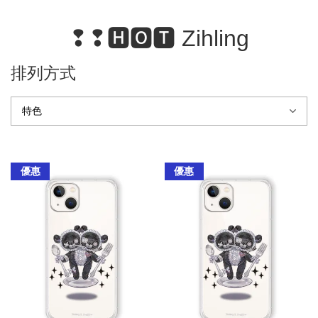
❢❢🅷🅾🆃 Zihling
排列方式
優惠
優惠