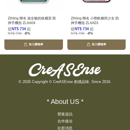
Zihling 聯名 淑女貓的收藏室 防
Zihling 聯名 小熊軟糖與少女 防
摔手機殼 ZLAA04
摔手機殼 ZLAA03
從
NT$ 734
起
從
NT$ 734
起
NT$ 798
-8%
NT$ 798
-8%
加入購物車
加入購物車
© 2026 Copyright © CreASEnse 創感品味. Since 2016.
* About US *
營業資訊
合作接洽
社群消息