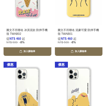
圖文不符聯名 冰淇泥款 防摔手機
圖文不符聯名 泥豪可愛 防摔手機
殼 TWAB02
殼 TWAB01
從
NT$ 460
起
從
NT$ 460
起
NT$ 500
-8%
NT$ 500
-8%
加入購物車
加入購物車
優惠
優惠