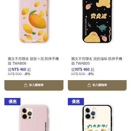
圖文不符聯名 甜甜ㄉ泥 防摔手機
圖文不符聯名 泥的滋味 防摔手機
殼 TWAB06
殼 TWAB05
從
NT$ 460
起
從
NT$ 460
起
NT$ 500
-8%
NT$ 500
-8%
加入購物車
加入購物車
優惠
優惠