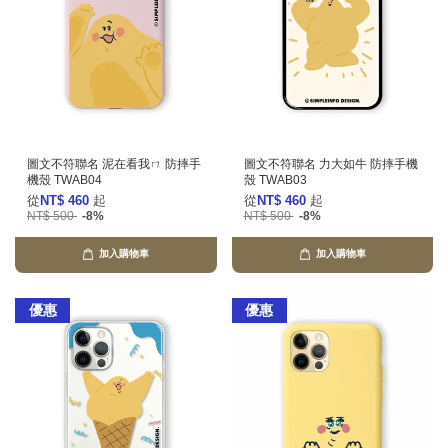
圖文不符聯名 泥在看我ㄇ 防摔手
圖文不符聯名 力大如牛 防摔手機
機殼 TWAB04
殼 TWAB03
從
NT$ 460
起
從
NT$ 460
起
NT$ 500
-8%
NT$ 500
-8%
加入購物車
加入購物車
優惠
優惠