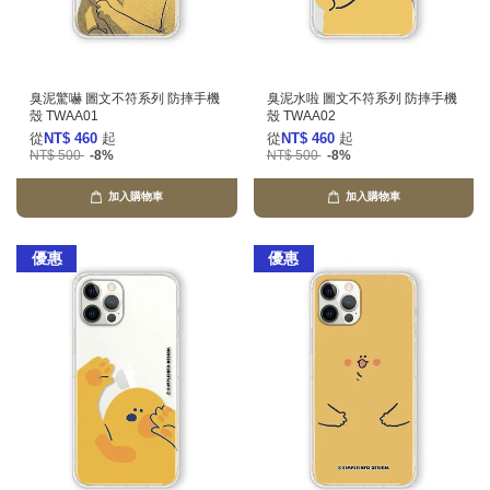
臭泥驚嚇 圖文不符系列 防摔手機
臭泥水啦 圖文不符系列 防摔手機
殼 TWAA01
殼 TWAA02
從
NT$ 460
起
從
NT$ 460
起
NT$ 500
-8%
NT$ 500
-8%
加入購物車
加入購物車
優惠
優惠