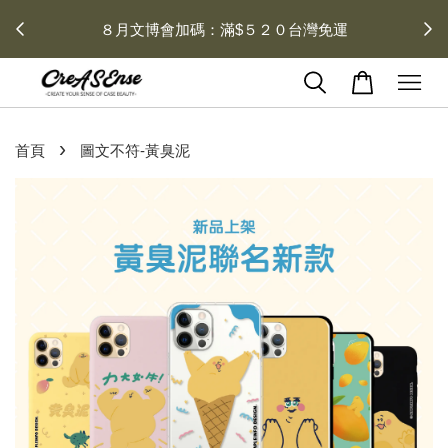
 每月１
８月文博會加碼：滿$５２０台灣免運
›
首頁
圖文不符-黃臭泥