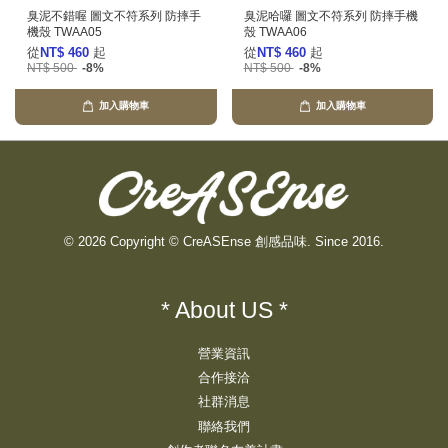
臭泥不錯喔 圖文不符系列 防摔手
臭泥哈囉 圖文不符系列 防摔手機
機殼 TWAA05
殼 TWAA06
從
NT$ 460
起
從
NT$ 460
起
NT$ 500
-8%
NT$ 500
-8%
加入購物車
加入購物車
© 2026 Copyright © CreASEnse 創感品味. Since 2016.
* About US *
營業資訊
合作接洽
社群消息
聯絡我們