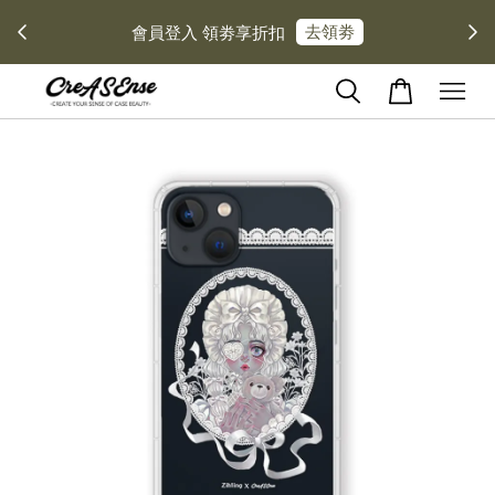
去領劵
會員登入 領劵享折扣