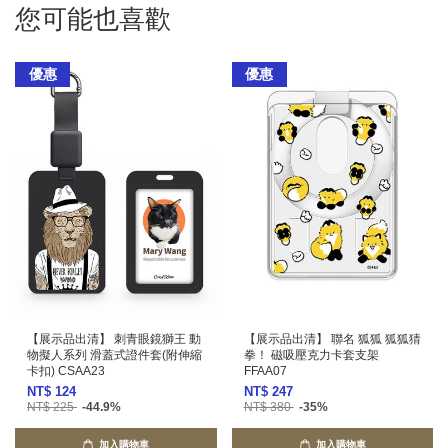
您可能也喜歡
優惠
優惠
【展示品出清】 刺青眼鏡獅王 動
【展示品出清】 聯名 狐狐 狐狐猜
物擬人系列 滑蓋式證件套(附伸縮
拳！ 磁吸壓克力卡套支架
卡扣) CSAA23
FFAA07
NT$ 124
NT$ 247
NT$ 225
-44.9%
NT$ 380
-35%
加入購物車
加入購物車