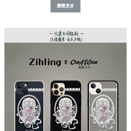
擬人系列 滑蓋
擬人化系列 滑蓋式
擬人系列 滑蓋式證
瀏覽更多
件套(附伸縮卡
證件套(附伸縮卡
件套(附伸縮卡扣)
CSAA14
扣) CSAA07
CSAA05
-
NT$ 214
-
+
-
+
NT$ 214
NT$ 214
NT$ 225
NT$ 225
NT$ 225
加入購物車
瀏覽更多