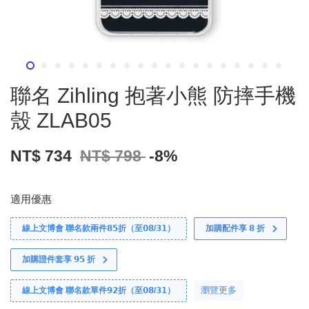
聯名 Zihling 抱著小熊 防摔手機
殼 ZLAB05
NT$ 734
NT$ 798
-8%
適用優惠
線上文博會 聯名款兩件𝟴𝟱折（至𝟬𝟴/𝟯𝟭）
加購配件享 𝟴 折
加購證件套享 𝟵𝟱 折
瀏覽更多
線上文博會 聯名款單件𝟵𝟮折（至𝟬𝟴/𝟯𝟭）