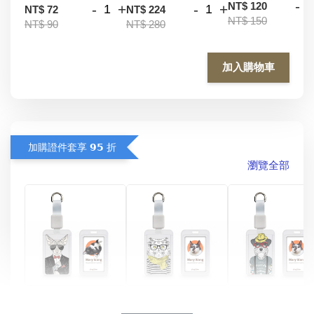
-
NT$ 120
-
+
-
+
NT$ 72
NT$ 224
NT$ 150
NT$ 90
NT$ 280
加入購物車
加購證件套享 𝟵𝟱 折
瀏覽全部
酷帥狗雪納瑞 
燕尾服無毛貓 動物
眼鏡圍巾貓貓 動物