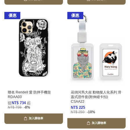
優惠
優惠
聯名 Rendell 愛 防摔手機殼
花俏河馬大叔 動物擬人化系列 滑
RDAA03
蓋式證件套(附伸縮卡扣)
CSAA22
從
NT$ 734
起
NT$ 798
-8%
NT$ 225
NT$ 250
-10%
加入購物車
加入購物車