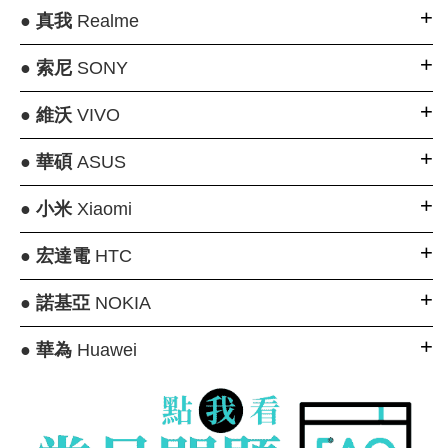
●
真我
Realme
●
索尼
SONY
●
維沃
VIVO
●
華碩
ASUS
●
小米
Xiaomi
●
宏達電
HTC
●
諾基亞
NOKIA
●
華為
Huawei