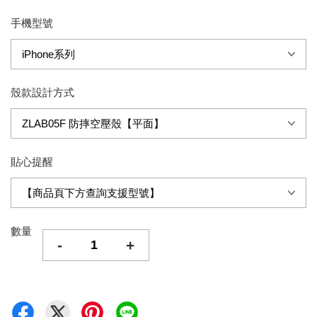
手機型號
殼款設計方式
貼心提醒
數量
-
+