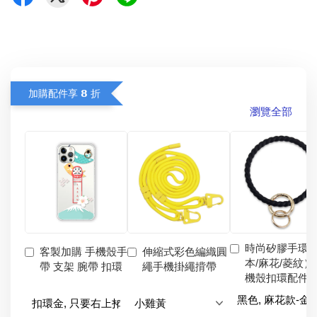
加購配件享 𝟴 折
瀏覽全部
時尚矽膠手環
客製加購 手機殼手
伸縮式彩色編織圓
本/麻花/菱紋）
帶 支架 腕帶 扣環
繩手機掛繩揹帶
機殼扣環配件