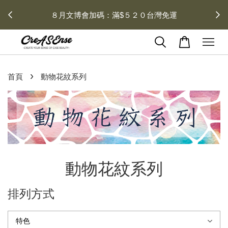
 每月１
８月文博會加碼：滿$５２０台灣免運
›
首頁
動物花紋系列
動物花紋系列
排列方式