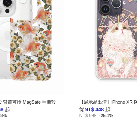
背蓋可換 MagSafe 手機殼
【展示品出清】iPhone XR
68
起
從
NT$ 448
起
-8%
NT$ 598
-25.1%