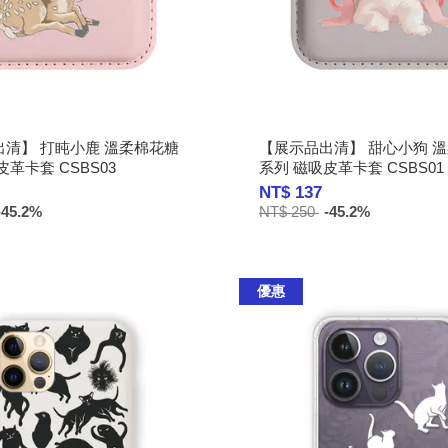
清】 打盹小鹿 溫柔棉花糖
【展示品出清】 甜心小狗 
革卡套 CSBS03
系列 磁吸皮革卡套 CSBS01
NT$ 137
-45.2%
NT$ 250
-45.2%
優惠