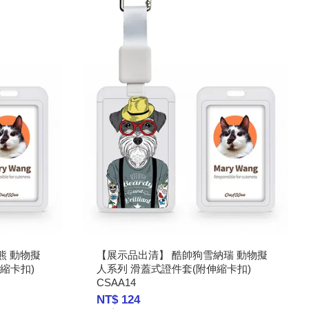
熊 動物擬
【展示品出清】 酷帥狗雪納瑞 動物擬
縮卡扣)
人系列 滑蓋式證件套(附伸縮卡扣)
CSAA14
NT$ 124