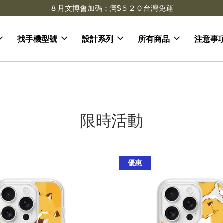
８月文博會加碼：滿$５２０台灣免運
找手機型號
設計系列
所有商品
注意事
限時活動
優惠