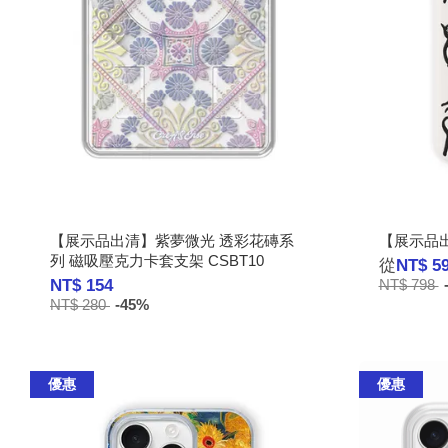
【展示品出清】紫夢微光 透彩花磚系
【展示品出清
列 磁吸壓克力卡套支架 CSBT10
從
NT$ 5
NT$ 154
NT$ 798
NT$ 280
-45%
優惠
優惠