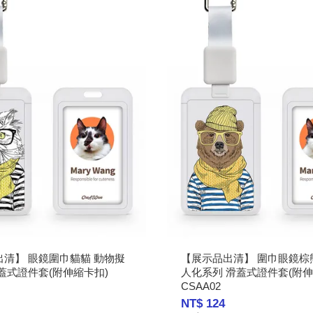
清】 眼鏡圍巾貓貓 動物擬
【展示品出清】 圍巾眼鏡棕
蓋式證件套(附伸縮卡扣)
人化系列 滑蓋式證件套(附伸
CSAA02
NT$ 124