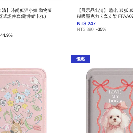
出清】時尚狐狸小姐 動物擬
【展示品出清】 聯名 狐狐 
蓋式證件套(附伸縮卡扣)
磁吸壓克力卡套支架 FFAA0
NT$ 247
NT$ 380
-35%
-44.9%
優惠