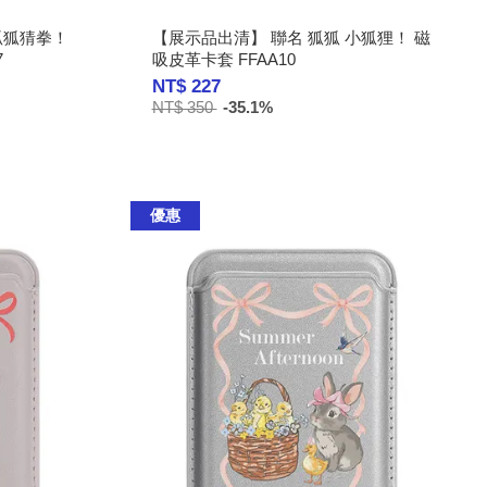
狐狐猜拳！
【展示品出清】 聯名 狐狐 小狐狸！ 磁
7
吸皮革卡套 FFAA10
NT$ 227
NT$ 350
-35.1%
優惠