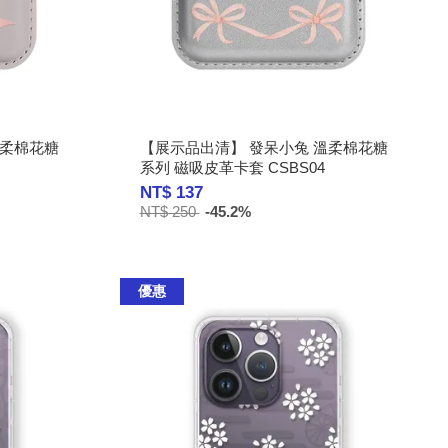
溫柔棉花糖
【展示品出清】 發呆小兔 溫柔棉花糖
系列 磁吸皮革卡套 CSBS04
NT$ 137
NT$ 250
-45.2%
優惠