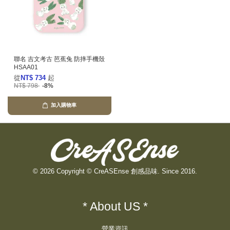
聯名 吉文考古 芭蕉兔 防摔手機殼
HSAA01
從
NT$ 734
起
NT$ 798
-8%
加入購物車
© 2026 Copyright © CreASEnse 創感品味. Since 2016.
* About US *
營業資訊