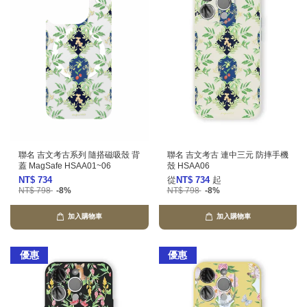
聯名 吉文考古系列 隨搭磁吸殼 背
聯名 吉文考古 連中三元 防摔手機
蓋 MagSafe HSAA01~06
殼 HSAA06
NT$ 734
從
NT$ 734
起
NT$ 798
-8%
NT$ 798
-8%
加入購物車
加入購物車
優惠
優惠