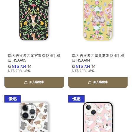
聯名 吉文考古 加官進祿 防摔手機
聯名 吉文考古 富貴耄耋 防摔手機
殼 HSAA05
殼 HSAA04
從
NT$ 734
起
從
NT$ 734
起
NT$ 798
-8%
NT$ 798
-8%
加入購物車
加入購物車
優惠
優惠