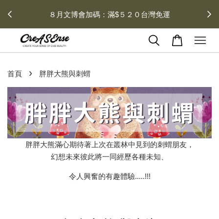
 每月１
８月文博會加碼：滿$５２０台灣免運
›
首頁
胖胖大熊與刺蝟
胖胖大熊滿心期待著上次在叢林中見到的刺蝟朋友，
幻想未來彼此將一同經歷各種未知、
令人興奮的有趣體驗.....!!!