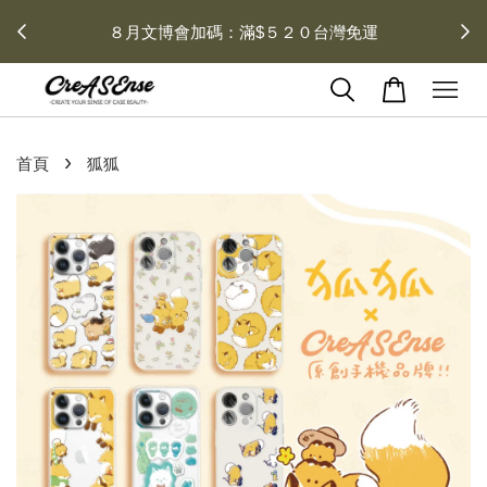
 每月１
８月文博會加碼：滿$５２０台灣免運
›
首頁
狐狐
2 / 3