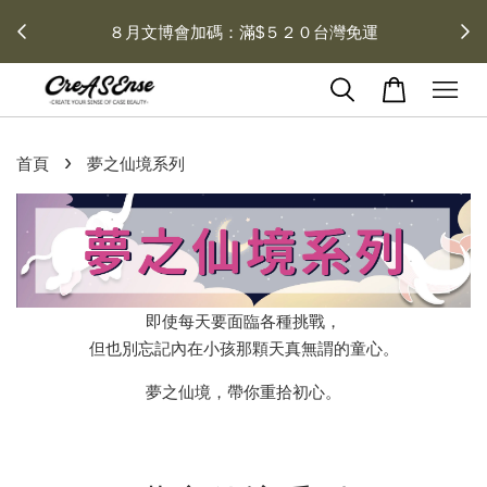
 每月１
８月文博會加碼：滿$５２０台灣免運
›
首頁
夢之仙境系列
即使每天要面臨各種挑戰，
但也別忘記內在小孩那顆天真無謂的童心。
夢之仙境，帶你重拾初心。