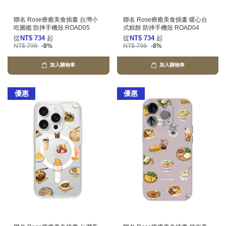
聯名 Rose療癒美食插畫 台灣小
聯名 Rose療癒美食插畫 暖心台
吃圖鑑 防摔手機殼 ROAD05
式糕餅 防摔手機殼 ROAD04
從
NT$ 734
起
從
NT$ 734
起
NT$ 798
-8%
NT$ 798
-8%
加入購物車
加入購物車
優惠
優惠