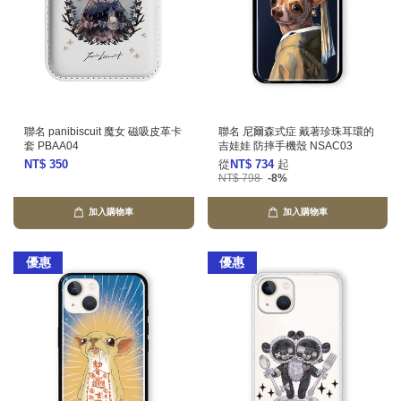
聯名 panibiscuit 魔女 磁吸皮革卡
聯名 尼爾森式症 戴著珍珠耳環的
套 PBAA04
吉娃娃 防摔手機殼 NSAC03
NT$ 350
從
NT$ 734
起
NT$ 798
-8%
加入購物車
加入購物車
優惠
優惠