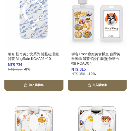
聯名 怪奇美少女系列 隨搭磁吸殼
聯名 Rose療癒美食插畫 台灣美
背蓋 MagSafe KCAA01~10
食圖鑑 滑蓋式證件套(附伸縮卡
扣) ROAD07
NT$ 734
NT$ 798
-8%
NT$ 315
NT$ 350
-10%
加入購物車
加入購物車