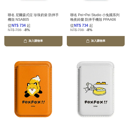
聯名 尼爾森式症 珍珠奶柴 防摔手
聯名 Pei+Pei Studio 小兔國系列
機殼 NSAB05
晚夜鈴蘭 防摔手機殼 PPAA06
從
NT$ 734
起
從
NT$ 734
起
NT$ 798
-8%
NT$ 798
-8%
加入購物車
加入購物車