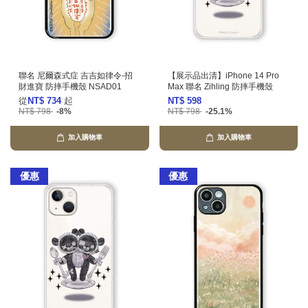
聯名 尼爾森式症 吉吉如律令-招
【展示品出清】iPhone 14 Pro
財進寶 防摔手機殼 NSAD01
Max 聯名 Zihling 防摔手機殼
從
NT$ 734
起
NT$ 598
NT$ 798
-8%
NT$ 798
-25.1%
加入購物車
加入購物車
優惠
優惠