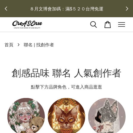
去領劵
會員登入 領劵享折扣
›
首頁
聯名 | 找創作者
創感品味 聯名 人氣創作者
點擊下方品牌角色，可進入商品逛逛