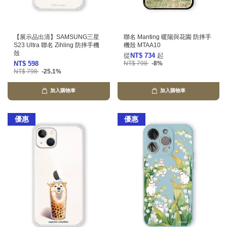
【展示品出清】SAMSUNG三星
聯名 Manting 暖陽與花園 防摔手
S23 Ultra 聯名 Zihling 防摔手機
機殼 MTAA10
殼
從
NT$ 734
起
NT$ 598
NT$ 798
-8%
NT$ 798
-25.1%
加入購物車
加入購物車
優惠
優惠