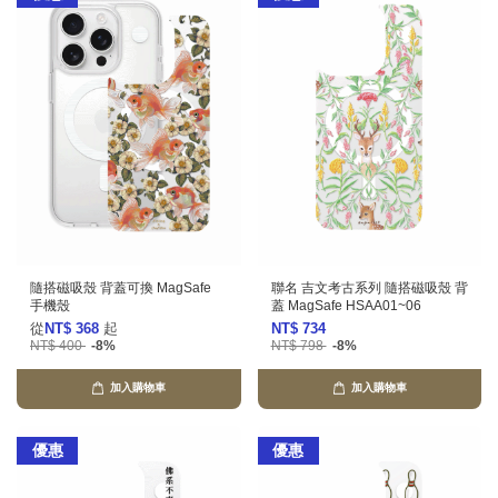
隨搭磁吸殼 背蓋可換 MagSafe
聯名 吉文考古系列 隨搭磁吸殼 背
手機殼
蓋 MagSafe HSAA01~06
從
NT$ 368
起
NT$ 734
NT$ 400
-8%
NT$ 798
-8%
加入購物車
加入購物車
優惠
優惠