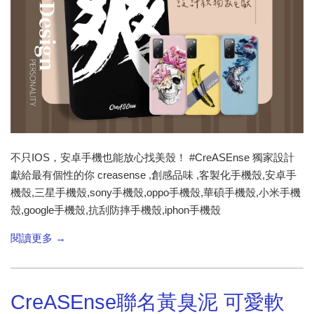
不只IOS，安卓手機也能放心找美殼！ #CreASEnse 獨家設計
獻給最有個性的你 creasense ,創感品味 ,客製化手機殼,安卓手
機殼,三星手機殼,sony手機殼,oppo手機殼,華碩手機殼,小米手機
殼,google手機殼,抗刮防摔手機殼,iphon手機殼
閱讀更多 →
CreASEnse聯名黃臭泥 可愛軟