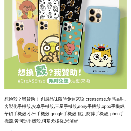
想換殼？我贊助！ 創感品味限時免運來囉 creasense,創感品味,
客製化手機殼,安卓手機殼,三星手機殼,sony手機殼,oppo手機殼,
華碩手機殼,小米手機殼,google手機殼,抗刮防摔手機殼,iphon手
機殼,黃阿瑪手機殼,柯基犬椪椪,米滷蛋