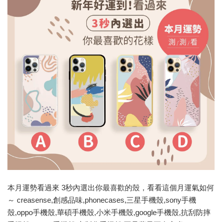
本月運勢看過來 3秒內選出你最喜歡的殼，看看這個月運氣如何
～ creasense,創感品味,phonecases,三星手機殼,sony手機
殼,oppo手機殼,華碩手機殼,小米手機殼,google手機殼,抗刮防摔