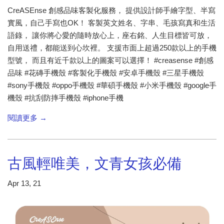
CreASEnse 創感品味客製化服務， 提供設計師手繪字型、半寫
實風，自己手寫也OK！ 客製英文姓名、字串、毛孩寫真和生活
語錄， 讓你將心愛的隨時放心上，座右銘、人生目標皆可放，
自用送禮，都能送到心坎裡。 支援市面上超過250款以上的手機
型號， 而且有近千款以上的圖案可以選擇！ #creasense #創感
品味 #花磚手機殼 #客製化手機殼 #安卓手機殼 #三星手機殼
#sony手機殼 #oppo手機殼 #華碩手機殼 #小米手機殼 #google手
機殼 #抗刮防摔手機殼 #iphone手機
閱讀更多 →
古風輕唯美，文青女孩必備
Apr 13, 21