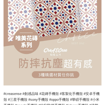
#creasense #創感品味 #花磚手機殼 #客製化手機殼 #安卓手機
殼 #三星手機殼 #sony手機殼 #oppo手機殼 #華碩手機殼 #小米