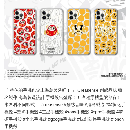
「 替你的手機也穿上海島製造吧！ 」 Creasense 創感品味 聯
名製作 海島製造設計 手機殼出爐囉！！ 各種手機型號都有！
來看看不同款式！ #creasense #創感品味 #海島製造 #客製化手
機殼 #安卓手機殼 #三星手機殼 #sony手機殼 #oppo手機殼 #華
碩手機殼 #小米手機殼 #google手機殼 #抗刮防摔手機殼 #iphon
手機殼