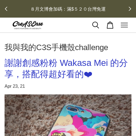
 每月１
８月文博會加碼：滿$５２０台灣免運
我與我的C3S手機殼challenge
謝謝創感粉粉 Wakasa Mei 的分
享，搭配得超好看的❤️
Apr 23, 21