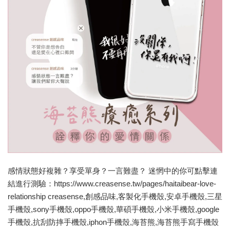
感情狀態好複雜？享受單身？一言難盡？ 迷惘中的你可點擊連
結進行測驗：https://www.creasense.tw/pages/haitaibear-love-
relationship creasense,創感品味,客製化手機殼,安卓手機殼,三星
手機殼,sony手機殼,oppo手機殼,華碩手機殼,小米手機殼,google
手機殼,抗刮防摔手機殼,iphon手機殼,海苔熊,海苔熊手寫手機殼