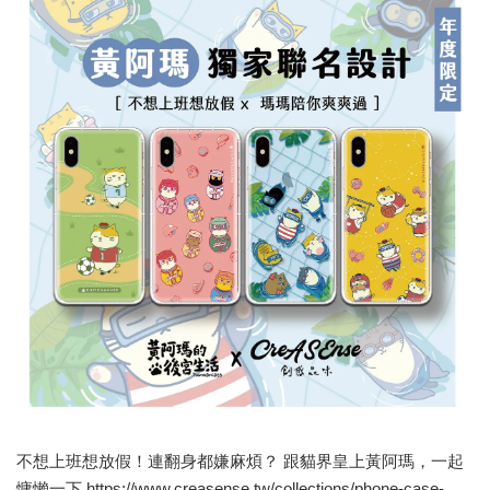
不想上班想放假！連翻身都嫌麻煩？ 跟貓界皇上黃阿瑪，一起
慵懶一下 https://www.creasense.tw/collections/phone-case-