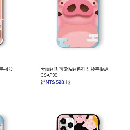
摔手機殼
大臉豬豬 可愛豬豬系列 防摔手機殼
CSAP08
從
NT$ 598
起