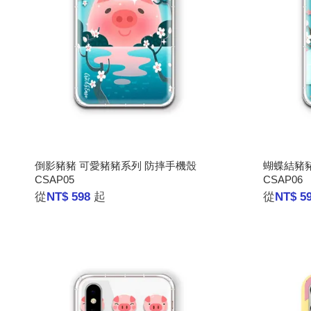
倒影豬豬 可愛豬豬系列 防摔手機殼
蝴蝶結豬豬
CSAP05
CSAP06
從
NT$ 598
起
從
NT$ 5