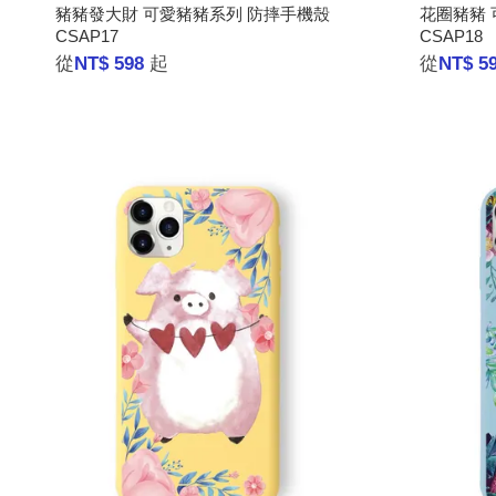
豬豬發大財 可愛豬豬系列 防摔手機殼
花圈豬豬 
CSAP17
CSAP18
從
NT$ 598
起
從
NT$ 5