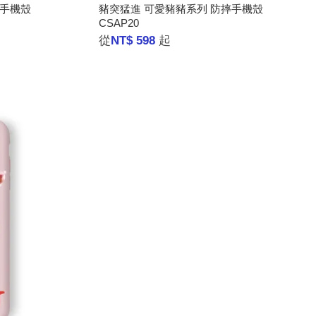
摔手機殼
豬突猛進 可愛豬豬系列 防摔手機殼
CSAP20
從
NT$ 598
起