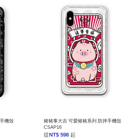
摔手機殼
豬豬事大吉 可愛豬豬系列 防摔手機殼
CSAP16
從
NT$ 598
起