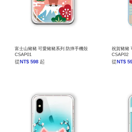
富士山豬豬 可愛豬豬系列 防摔手機殼
祝賀豬豬 
CSAP01
CSAP02
從
NT$ 598
起
從
NT$ 5