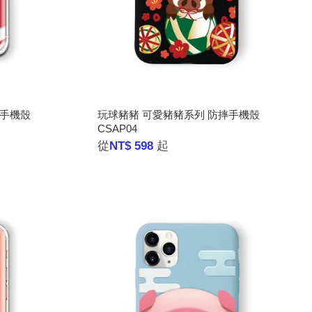
摔手機殼
玩球豬豬 可愛豬豬系列 防摔手機殼
CSAP04
從
NT$ 598
起