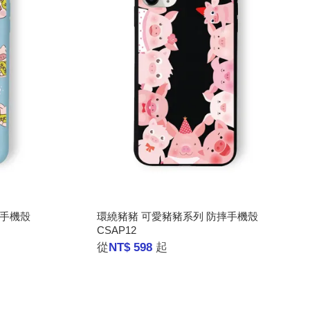
摔手機殼
環繞豬豬 可愛豬豬系列 防摔手機殼
CSAP12
從
NT$ 598
起