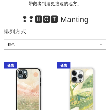
帶觀者到達更遙遠的地方。
❢❢🅷🅾🆃 Manting
排列方式
優惠
優惠