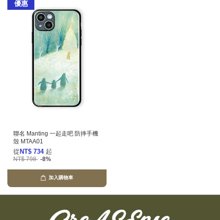
優惠
聯名 Manting 一起走吧 防摔手機
殼 MTAA01
從
NT$ 734
起
NT$ 798
-8%
加入購物車