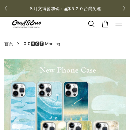
 每月１
８月文博會加碼：滿$５２０台灣免運
›
首頁
❢❢🅷🅾🆃 Manting
2 / 2