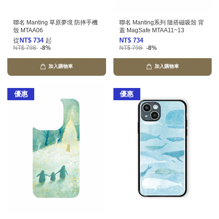
聯名 Manting 草原夢境 防摔手機
聯名 Manting系列 隨搭磁吸殼 背
殼 MTAA06
蓋 MagSafe MTAA11~13
從
NT$ 734
起
NT$ 734
NT$ 798
-8%
NT$ 798
-8%
加入購物車
加入購物車
優惠
優惠