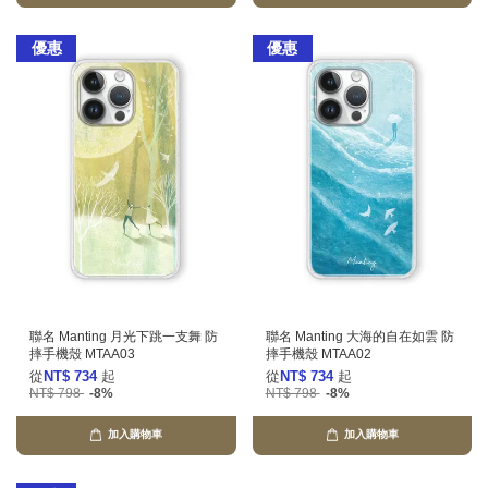
優惠
優惠
聯名 Manting 月光下跳一支舞 防
聯名 Manting 大海的自在如雲 防
摔手機殼 MTAA03
摔手機殼 MTAA02
從
NT$ 734
起
從
NT$ 734
起
NT$ 798
-8%
NT$ 798
-8%
加入購物車
加入購物車