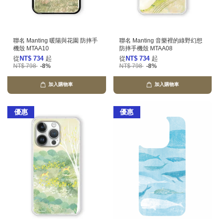
聯名 Manting 暖陽與花園 防摔手
聯名 Manting 音樂裡的綠野幻想
機殼 MTAA10
防摔手機殼 MTAA08
從
NT$ 734
起
從
NT$ 734
起
NT$ 798
-8%
NT$ 798
-8%
加入購物車
加入購物車
優惠
優惠