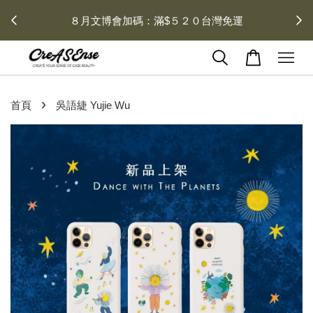
 每月１
８月文博會加碼：滿$５２０台灣免運
›
首頁
吳語緁 Yujie Wu