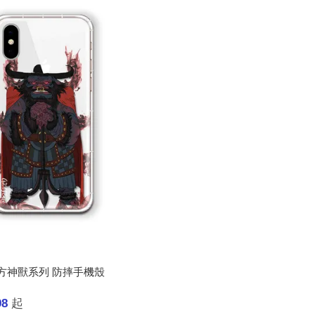
方神獸系列 防摔手機殼
98
起