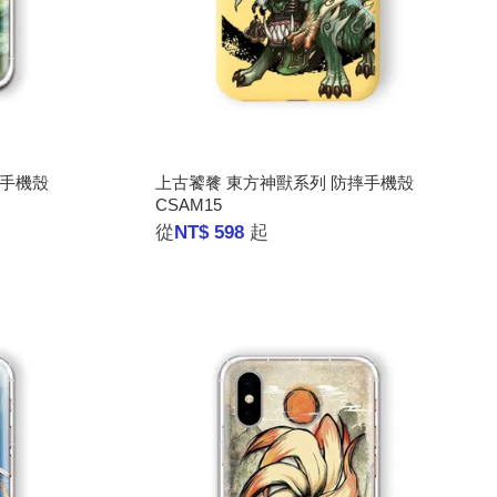
摔手機殼
上古饕餮 東方神獸系列 防摔手機殼
CSAM15
從
NT$ 598
起