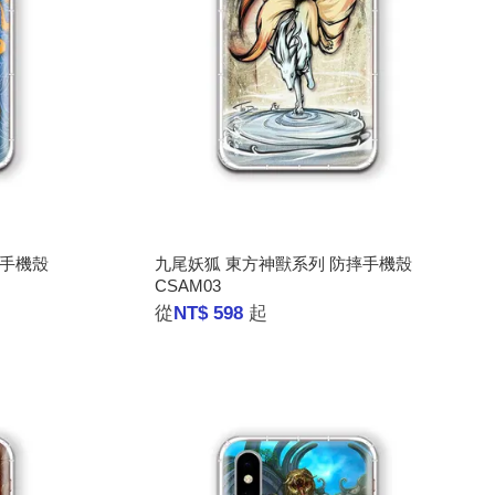
摔手機殼
九尾妖狐 東方神獸系列 防摔手機殼
CSAM03
從
NT$ 598
起