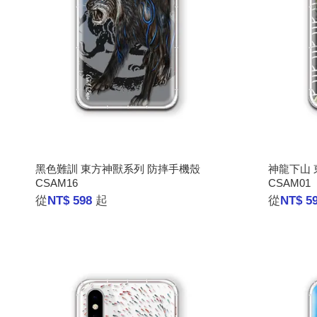
黑色難訓 東方神獸系列 防摔手機殼
神龍下山 
CSAM16
CSAM01
從
NT$ 598
起
從
NT$ 5