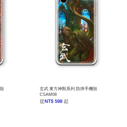
機殼
玄武 東方神獸系列 防摔手機殼
CSAM08
從
NT$ 598
起