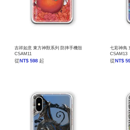
吉祥如意 東方神獸系列 防摔手機殼
七彩神鳥 
CSAM11
CSAM13
從
NT$ 598
起
從
NT$ 5