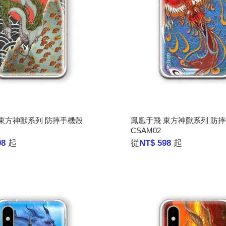
東方神獸系列 防摔手機殼
鳳凰于飛 東方神獸系列 防
CSAM02
98
起
從
NT$ 598
起