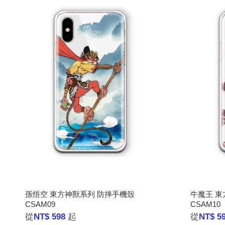
孫悟空 東方神獸系列 防摔手機殼
牛魔王 東
CSAM09
CSAM10
從
NT$ 598
起
從
NT$ 5