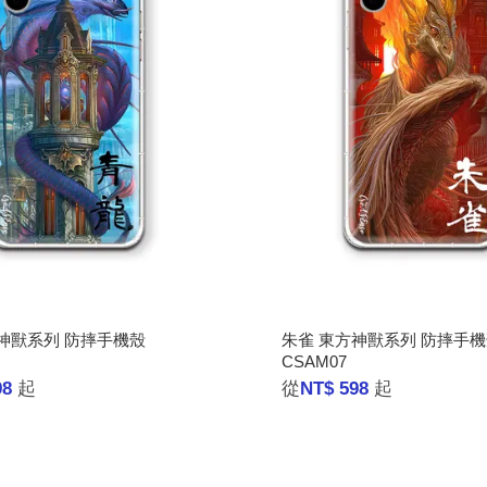
神獸系列 防摔手機殼
朱雀 東方神獸系列 防摔手
CSAM07
98
起
從
NT$ 598
起