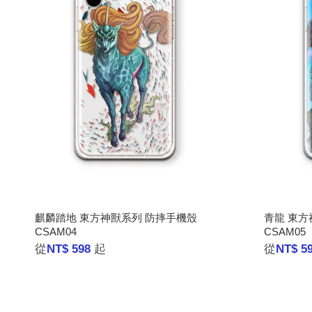
麒麟踏地 東方神獸系列 防摔手機殼
青龍 東方
CSAM04
CSAM05
從
NT$ 598
起
從
NT$ 5