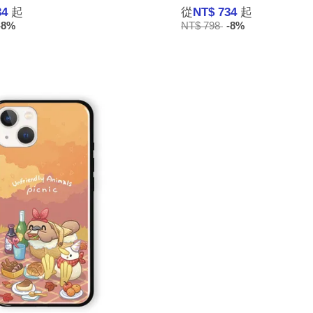
34
起
從
NT$ 734
起
-8%
NT$ 798
-8%