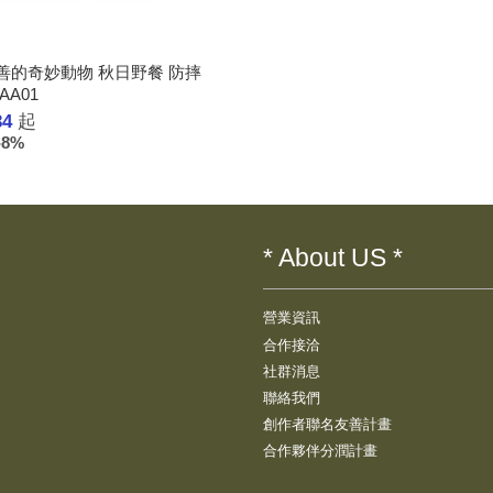
善的奇妙動物 秋日野餐 防摔
AA01
34
起
-8%
* About US *
營業資訊
合作接洽
社群消息
聯絡我們
創作者聯名友善計畫
合作夥伴分潤計畫