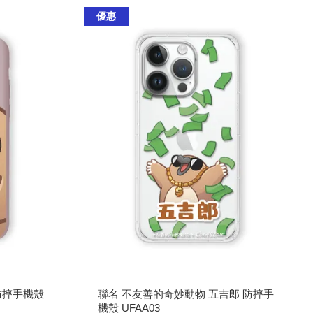
優惠
防摔手機殼
聯名 不友善的奇妙動物 五吉郎 防摔手
機殼 UFAA03