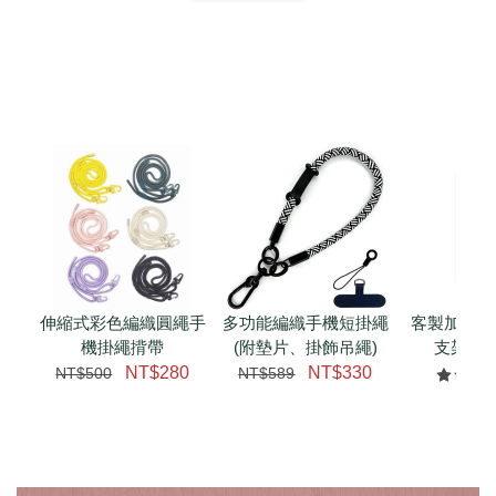
扣) CSAA07
CSAA05
-
NT$ 214
-
+
-
+
NT$ 214
NT$ 214
NT$ 225
NT$ 225
NT$ 225
加入購物車
加購配件包折 $𝟯𝟬
瀏覽全部
伸縮式彩色編織圓繩手
多功能編織手機短掛繩
客製加購 
機掛繩揹帶
(附墊片、掛飾吊繩)
支架 腕
NT$280
NT$330
NT$500
NT$589
NT$