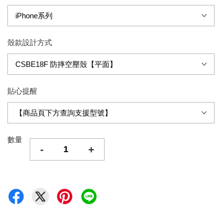
殼款設計方式
貼心提醒
數量
-
+