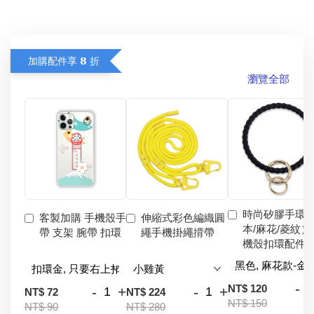
加購配件享 𝟴 折
瀏覽全部
時尚矽膠手環
客製加購 手機殼手
伸縮式彩色編織圓
本/麻花/菱紋）
帶 支架 腕帶 扣環
繩手機掛繩揹帶
機殼扣環配件
-
NT$ 120
-
+
-
+
NT$ 72
NT$ 224
NT$ 150
NT$ 90
NT$ 280