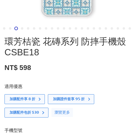
環芳桔瓷 花磚系列 防摔手機殼
CSBE18
NT$ 598
適用優惠
加購配件享 𝟴 折
加購證件套享 𝟵𝟱 折
瀏覽更多
加購配件包折 $𝟯𝟬
手機型號