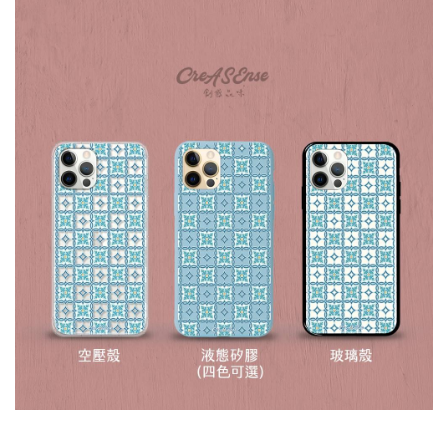
大眼睛透氣網眼透
大眼睛透氣網
大眼睛透氣網眼透
視化妝包
視手提沙灘包
視束口斜背包
-
NT$ 219
-
+
-
+
NT$ 129
NT$ 159
NT$ 249
NT$ 159
NT$ 189
加入購物車
瀏覽更多