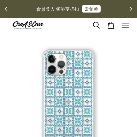
去領劵
會員登入 領劵享折扣