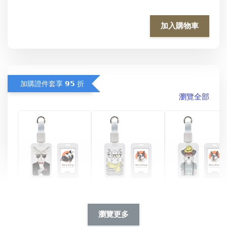
加入購物車
加購證件套享 𝟵𝟱 折
瀏覽全部
酷帥狗雪納瑞 
燕尾服無毛貓 動物
眼鏡圍巾貓貓 動物
擬人系列 滑蓋
擬人化系列 滑蓋式
擬人系列 滑蓋式證
瀏覽更多
件套(附伸縮卡
證件套(附伸縮卡
件套(附伸縮卡扣)
CSAA14