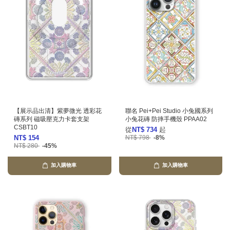
【展示品出清】紫夢微光 透彩花
聯名 Pei+Pei Studio 小兔國系列
磚系列 磁吸壓克力卡套支架
小兔花磚 防摔手機殼 PPAA02
CSBT10
從
NT$ 734
起
NT$ 154
NT$ 798
-8%
NT$ 280
-45%
加入購物車
加入購物車