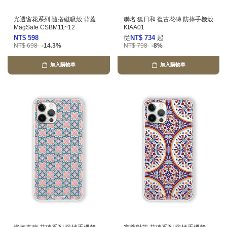
光透窗花系列 隨搭磁吸殼 背蓋
聯名 狐日和 復古花磚 防摔手機殼
MagSafe CSBM11~12
KIAA01
NT$ 598
從
NT$ 734
起
NT$ 698
-14.3%
NT$ 798
-8%
加入購物車
加入購物車