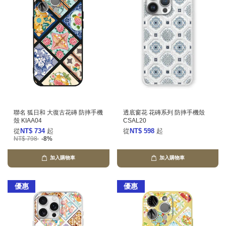
聯名 狐日和 大復古花磚 防摔手機
透底窗花 花磚系列 防摔手機殼
殼 KIAA04
CSAL20
從
NT$ 734
起
從
NT$ 598
起
NT$ 798
-8%
加入購物車
加入購物車
優惠
優惠