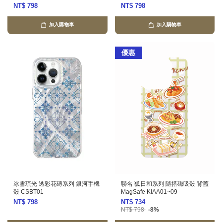
NT$ 798
NT$ 798
加入購物車
加入購物車
優惠
冰雪琉光 透彩花磚系列 銀河手機
聯名 狐日和系列 隨搭磁吸殼 背蓋
殼 CSBT01
MagSafe KIAA01~09
NT$ 798
NT$ 734
NT$ 798
-8%