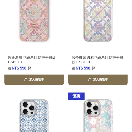
磐薈漸層 花磚系列 防摔手機殼
紫夢微光 透彩花磚系列 防摔手機
CSBE13
殼 CSBT10
從
NT$ 598
起
從
NT$ 598
起
加入購物車
加入購物車
優惠