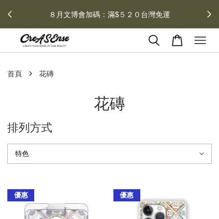
 每月１
８月文博會加碼：滿$５２０台灣免運
›
首頁
花磚
花磚
排列方式
優惠
優惠