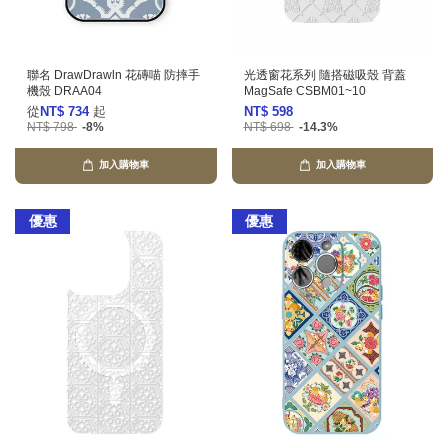
聯名 DrawDrawln 花磚喵 防摔手
光透窗花系列 隨搭磁吸殼 背蓋
機殼 DRAA04
MagSafe CSBM01~10
從
NT$ 734
起
NT$ 598
NT$ 798
-8%
NT$ 698
-14.3%
加入購物車
加入購物車
優惠
優惠