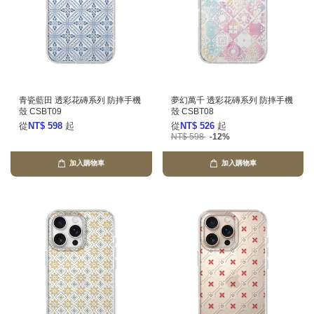
青瓷藍田 透彩花磚系列 防摔手機
夢幻萬千 透彩花磚系列 防摔手機
殼 CSBT09
殼 CSBT08
從
NT$ 598
起
從
NT$ 526
起
NT$ 598
-12%
加入購物車
加入購物車