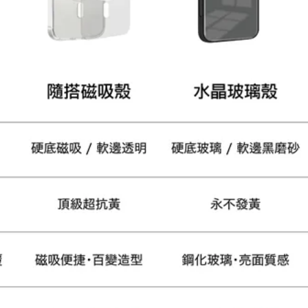
大眼睛透氣網眼透視手
提沙灘包
-
+
NT$ 219
NT$ 249