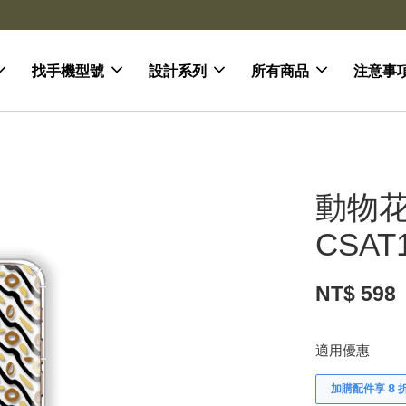
去領劵
會員登入 領劵享折扣
找手機型號
設計系列
所有商品
注意事
動物花
CSAT
NT$ 598
適用優惠
加購配件享 𝟴 