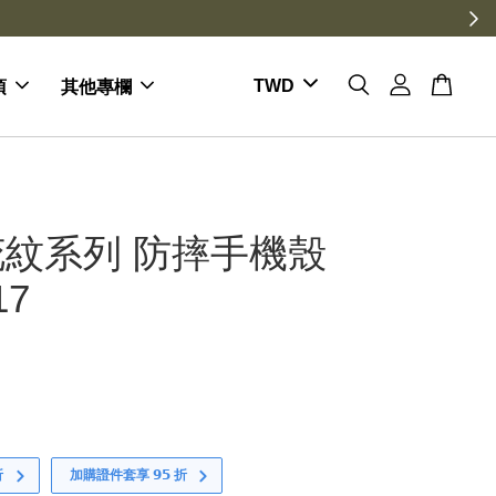
項
其他專欄
紋系列 防摔手機殼
17
折
加購證件套享 𝟵𝟱 折