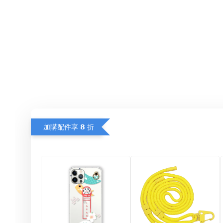
加購配件享 𝟴 折