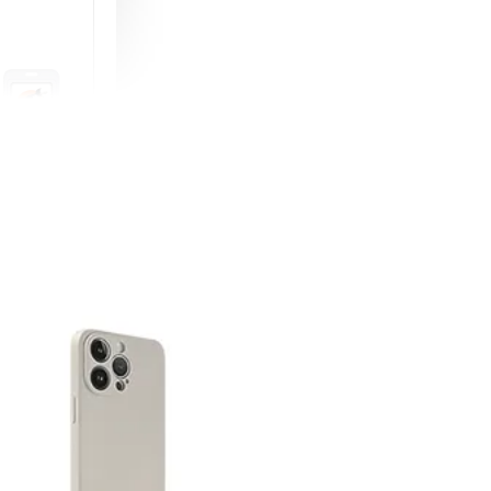
町 動物擬人
蓋式證件套(附
CSAA16
-
+
購物車