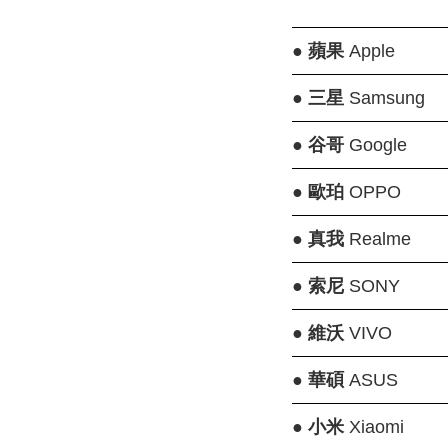
●
蘋果
Apple
●
三星
Samsung
●
谷哥
Google
●
歐珀
OPPO
●
真我
Realme
●
索尼
SONY
●
維沃
VIVO
●
華碩
ASUS
●
小米
Xiaomi