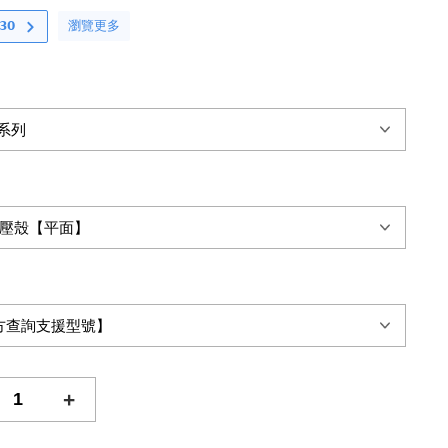
瀏覽更多
𝟬
+