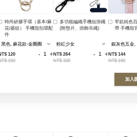
時尚矽膠手環（基本/麻
多功能編織手機短掛繩
窄款純色
花/菱紋） 手機殼扣環配
(附墊片、掛飾吊繩)
帶 手機殼
件
-
+
-
+
NT$ 120
NT$ 264
NT$ 144
NT$ 150
NT$ 330
NT$ 180
加入