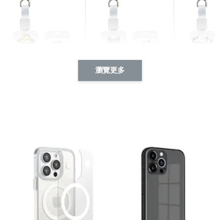
瀏覽更多
酷帥狗雪納瑞 動物擬人
西裝筆挺大野狼 動物擬
燕尾服大麥
系列 滑蓋式證件套(附伸
人化系列 滑蓋式證件套
化系列 滑
縮卡扣) CSAA14
(附伸縮卡扣) CSAA26
伸縮卡扣) 
-
+
-
+
NT$ 214
NT$ 214
NT$ 214
NT$ 225
NT$ 225
NT$ 225
加入