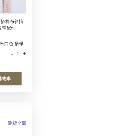
百搭棉布斜揹
背帶配件
-
+
購物車
瀏覽全部