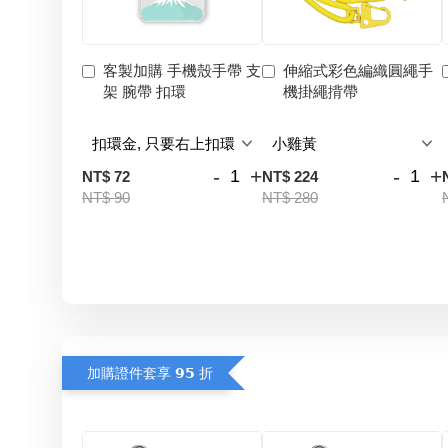
客製加購 手機殼手帶 支
伸縮式彩色編織圓繩手
架 腕帶 扣環
機掛繩揹帶
-
+
-
+
NT$ 72
NT$ 224
NT$ 90
NT$ 280
加購證件套享 𝟵𝟱 折