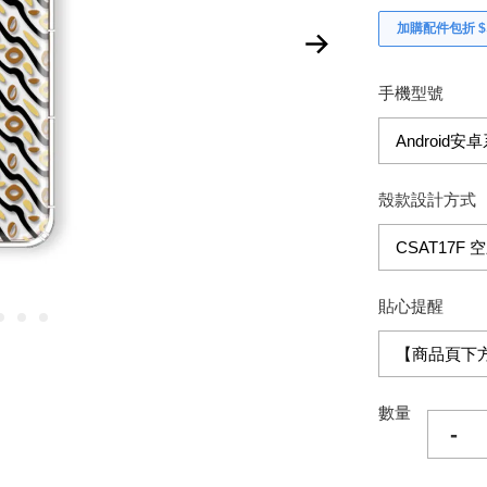
加購配件包折 $𝟯
手機型號
殼款設計方式
貼心提醒
數量
-