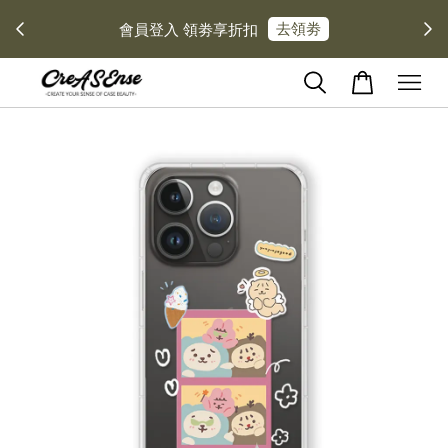
去領劵
會員登入 領劵享折扣