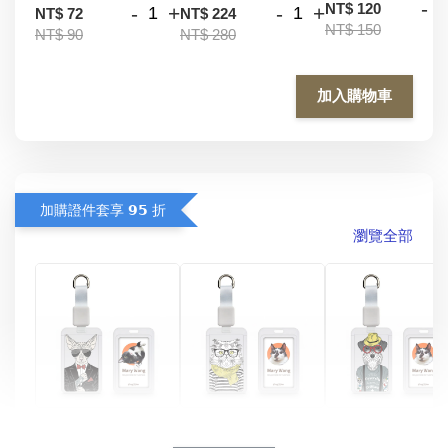
-
NT$ 120
-
+
-
+
NT$ 72
NT$ 224
NT$ 150
NT$ 90
NT$ 280
加入購物車
加購證件套享 𝟵𝟱 折
瀏覽全部
酷帥狗雪納瑞 
燕尾服無毛貓 動物
眼鏡圍巾貓貓 動物