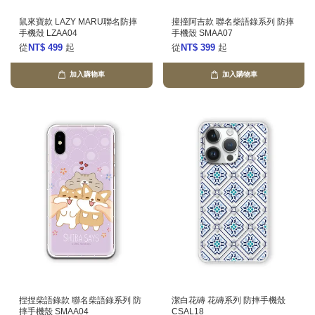
鼠來寶款 LAZY MARU聯名防摔
撞撞阿吉款 聯名柴語錄系列 防摔
手機殼 LZAA04
手機殼 SMAA07
從
NT$ 499
起
從
NT$ 399
起
加入購物車
加入購物車
捏捏柴語錄款 聯名柴語錄系列 防
潔白花磚 花磚系列 防摔手機殼
摔手機殼 SMAA04
CSAL18