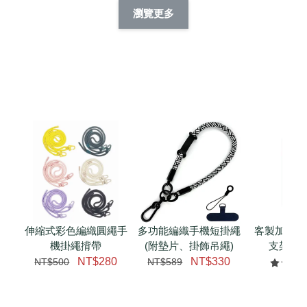
擬人系列 滑蓋
擬人化系列 滑蓋式
擬人系列 滑蓋式證
瀏覽更多
件套(附伸縮卡
證件套(附伸縮卡
件套(附伸縮卡扣)
CSAA14
扣) CSAA07
CSAA05
-
NT$ 214
-
+
-
+
NT$ 214
NT$ 214
NT$ 225
NT$ 225
NT$ 225
加入購物車
瀏覽更多
伸縮式彩色編織圓繩手
多功能編織手機短掛繩
客製加購 
機掛繩揹帶
(附墊片、掛飾吊繩)
支架 腕
NT$280
NT$330
NT$500
NT$589
NT$