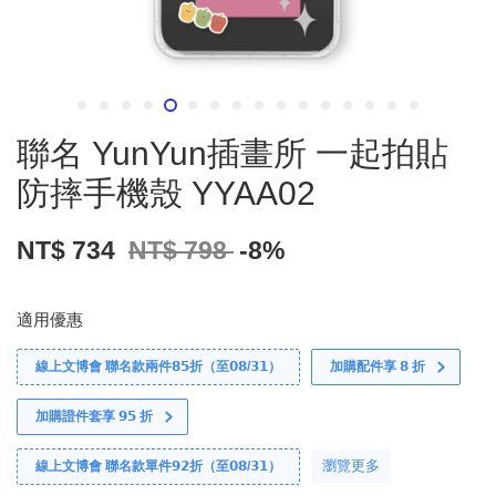
聯名 YunYun插畫所 一起拍貼
防摔手機殼 YYAA02
NT$ 734
NT$ 798
-8%
適用優惠
線上文博會 聯名款兩件𝟴𝟱折（至𝟬𝟴/𝟯𝟭）
加購配件享 𝟴 折
加購證件套享 𝟵𝟱 折
瀏覽更多
線上文博會 聯名款單件𝟵𝟮折（至𝟬𝟴/𝟯𝟭）