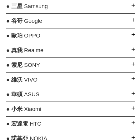
●
三星
Samsung
●
谷哥
Google
●
歐珀
OPPO
●
真我
Realme
●
索尼
SONY
●
維沃
VIVO
●
華碩
ASUS
●
小米
Xiaomi
●
宏達電
HTC
●
諾基亞
NOKIA