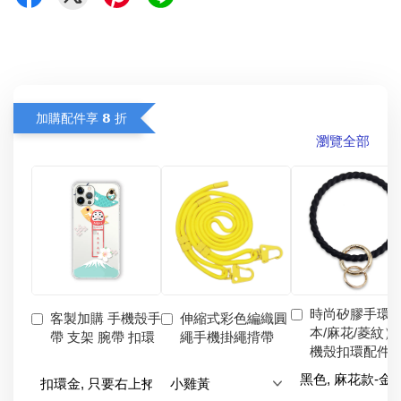
加購配件享 𝟴 折
瀏覽全部
時尚矽膠手環
客製加購 手機殼手
伸縮式彩色編織圓
本/麻花/菱紋）
帶 支架 腕帶 扣環
繩手機掛繩揹帶
機殼扣環配件