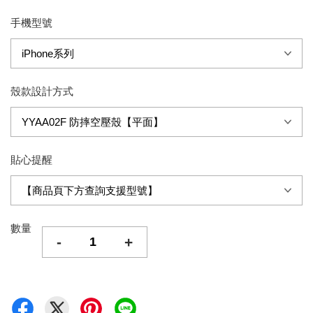
手機型號
殼款設計方式
貼心提醒
數量
-
+