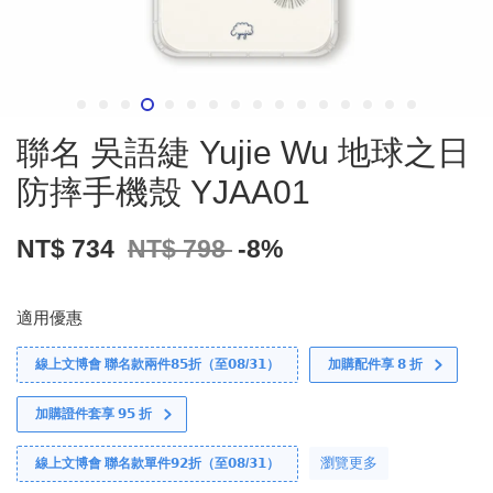
聯名 吳語緁 Yujie Wu 地球之日
防摔手機殼 YJAA01
NT$ 734
NT$ 798
-8%
適用優惠
線上文博會 聯名款兩件𝟴𝟱折（至𝟬𝟴/𝟯𝟭）
加購配件享 𝟴 折
加購證件套享 𝟵𝟱 折
瀏覽更多
線上文博會 聯名款單件𝟵𝟮折（至𝟬𝟴/𝟯𝟭）