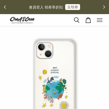
去領劵
會員登入 領劵享折扣