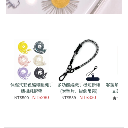
伸縮式彩色編織圓繩手
多功能編織手機短掛繩
客製加購 
機掛繩揹帶
(附墊片、掛飾吊繩)
支架 腕
NT$280
NT$330
NT$500
NT$589
NT$