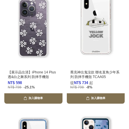
【展示品出清】iPhone 14 Plus
喬克神出鬼沒款 聯名直角少年系
透&白之舞系列 防摔手機殼
列 防摔手機殼 TCAA05
NT$ 598
從
NT$ 734
起
NT$ 798
-25.1%
NT$ 798
-8%
加入購物車
加入購物車