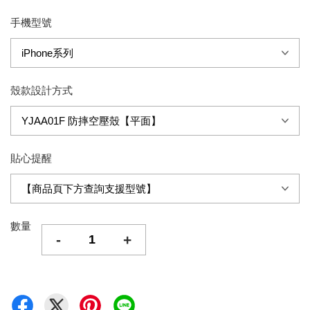
手機型號
殼款設計方式
貼心提醒
數量
-
+