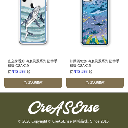
直立抹香鯨 海底風景系列 防摔手
鯨豚樂悠游 海底風景系列 防摔手
機殼 CSAK19
機殼 CSAK15
從
NT$ 598
起
從
NT$ 598
起
加入購物車
加入購物車
© 2026 Copyright © CreASEnse 創感品味. Since 2016.