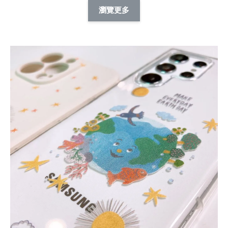
擬人系列 滑蓋
擬人化系列 滑蓋式
擬人系列 滑蓋式證
瀏覽更多
件套(附伸縮卡
證件套(附伸縮卡
件套(附伸縮卡扣)
CSAA14
扣) CSAA07
CSAA05
-
NT$ 214
-
+
-
+
NT$ 214
NT$ 214
NT$ 225
NT$ 225
NT$ 225
加入購物車
瀏覽更多