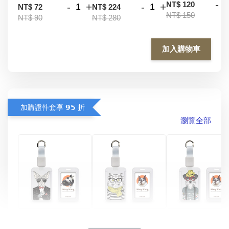
-
NT$ 120
-
+
-
+
NT$ 72
NT$ 224
NT$ 150
NT$ 90
NT$ 280
加入購物車
加購證件套享 𝟵𝟱 折
瀏覽全部
酷帥狗雪納瑞 
燕尾服無毛貓 動物
眼鏡圍巾貓貓 動物