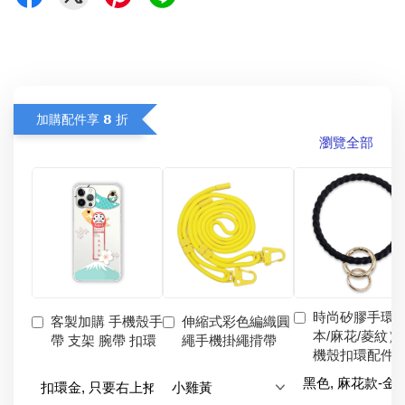
加購配件享 𝟴 折
瀏覽全部
時尚矽膠手環
客製加購 手機殼手
伸縮式彩色編織圓
本/麻花/菱紋）
帶 支架 腕帶 扣環
繩手機掛繩揹帶
機殼扣環配件