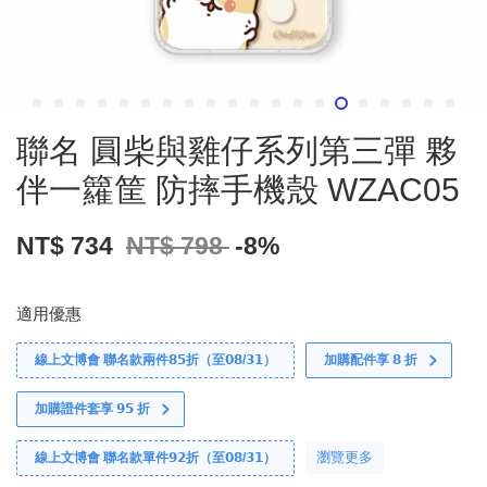
聯名 圓柴與雞仔系列第三彈 夥
伴一籮筐 防摔手機殼 WZAC05
NT$ 734
NT$ 798
-8%
適用優惠
線上文博會 聯名款兩件𝟴𝟱折（至𝟬𝟴/𝟯𝟭）
加購配件享 𝟴 折
加購證件套享 𝟵𝟱 折
瀏覽更多
線上文博會 聯名款單件𝟵𝟮折（至𝟬𝟴/𝟯𝟭）