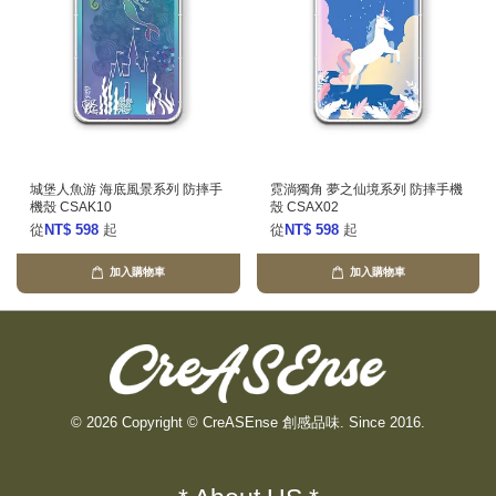
城堡人魚游 海底風景系列 防摔手
霓淌獨角 夢之仙境系列 防摔手機
機殼 CSAK10
殼 CSAX02
從
NT$ 598
起
從
NT$ 598
起
加入購物車
加入購物車
© 2026 Copyright © CreASEnse 創感品味. Since 2016.