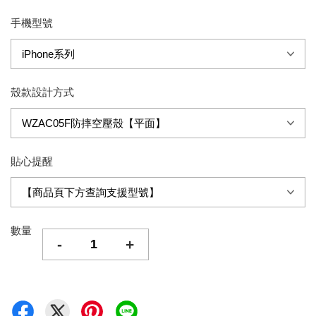
手機型號
殼款設計方式
貼心提醒
數量
-
+