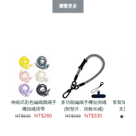
擬人系列 滑蓋
擬人化系列 滑蓋式
擬人系列 滑蓋式證
瀏覽更多
件套(附伸縮卡
證件套(附伸縮卡
件套(附伸縮卡扣)
CSAA14
扣) CSAA07
CSAA05
-
NT$ 214
-
+
-
+
NT$ 214
NT$ 214
NT$ 225
NT$ 225
NT$ 225
加入購物車
瀏覽更多
伸縮式彩色編織圓繩手
多功能編織手機短掛繩
客製加購 
機掛繩揹帶
(附墊片、掛飾吊繩)
支架 腕
NT$280
NT$330
NT$500
NT$589
NT$