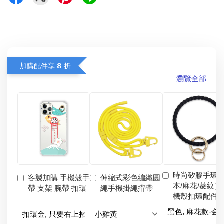
加購配件享 𝟴 折
瀏覽全部
時尚矽膠手環
客製加購 手機殼手
伸縮式彩色編織圓
本/麻花/菱紋）
帶 支架 腕帶 扣環
繩手機掛繩揹帶
機殼扣環配件