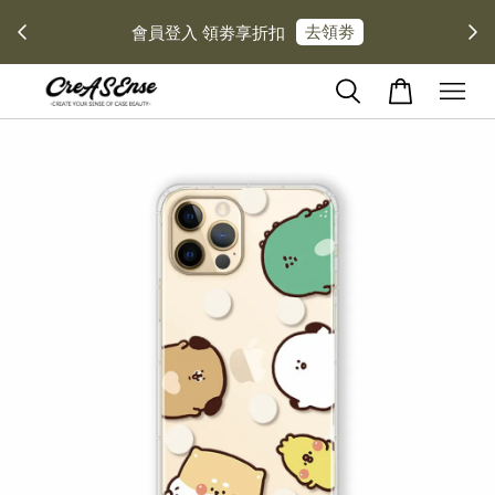
去領劵
會員登入 領劵享折扣