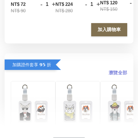
-
NT$ 120
-
+
-
+
NT$ 72
NT$ 224
NT$ 150
NT$ 90
NT$ 280
加入購物車
加購證件套享 𝟵𝟱 折
瀏覽全部
酷帥狗雪納瑞 
燕尾服無毛貓 動物
眼鏡圍巾貓貓 動物