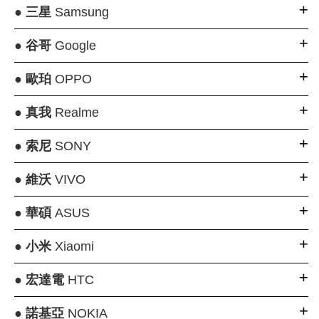
●
三星
Samsung
●
谷哥
Google
●
歐珀
OPPO
●
真我
Realme
●
索尼
SONY
●
維沃
VIVO
●
華碩
ASUS
●
小米
Xiaomi
●
宏達電
HTC
●
諾基亞
NOKIA