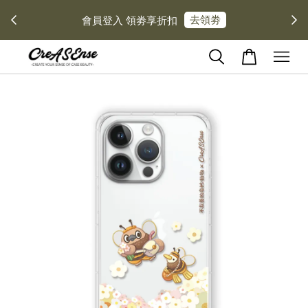
去領劵
會員登入 領劵享折扣