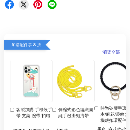
加購配件享 𝟴 折
瀏覽全部
時尚矽膠手環
客製加購 手機殼手
伸縮式彩色編織圓
本/麻花/菱紋）
帶 支架 腕帶 扣環
繩手機掛繩揹帶
機殼扣環配件