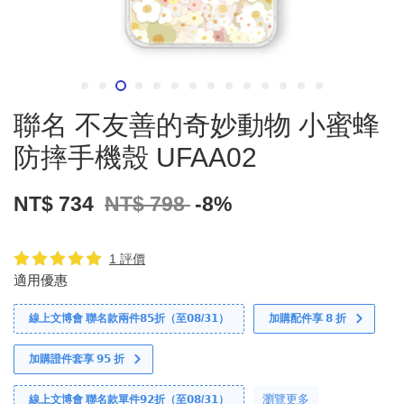
聯名 不友善的奇妙動物 小蜜蜂
防摔手機殼 UFAA02
NT$ 734
NT$ 798
-8%
1 評價
適用優惠
線上文博會 聯名款兩件𝟴𝟱折（至𝟬𝟴/𝟯𝟭）
加購配件享 𝟴 折
加購證件套享 𝟵𝟱 折
瀏覽更多
線上文博會 聯名款單件𝟵𝟮折（至𝟬𝟴/𝟯𝟭）