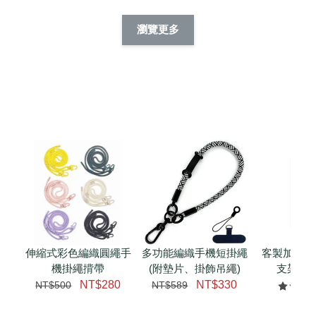
酷帥狗雪納瑞 
燕尾服無毛貓 動物
眼鏡圍巾貓貓 動物
擬人系列 滑蓋
擬人化系列 滑蓋式
擬人系列 滑蓋式證
瀏覽更多
件套(附伸縮卡
證件套(附伸縮卡
件套(附伸縮卡扣)
CSAA14
扣) CSAA07
CSAA05
-
NT$ 214
-
+
-
+
NT$ 214
NT$ 214
NT$ 225
NT$ 225
NT$ 225
加入購物車
瀏覽更多
伸縮式彩色編織圓繩手
多功能編織手機短掛繩
客製加購 
機掛繩揹帶
(附墊片、掛飾吊繩)
支架 腕
NT$280
NT$330
NT$500
NT$589
NT$