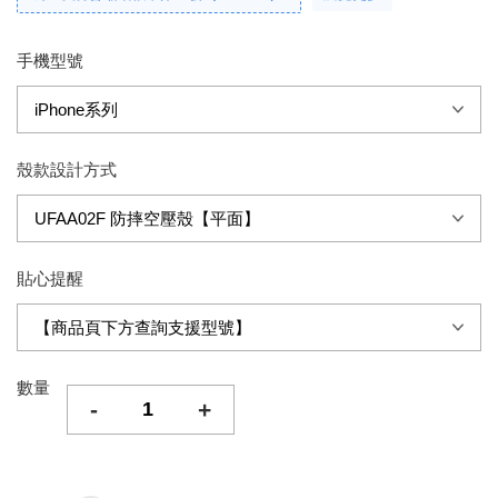
手機型號
殼款設計方式
貼心提醒
數量
-
+