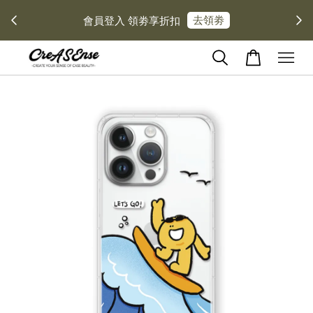
去領劵
會員登入 領劵享折扣