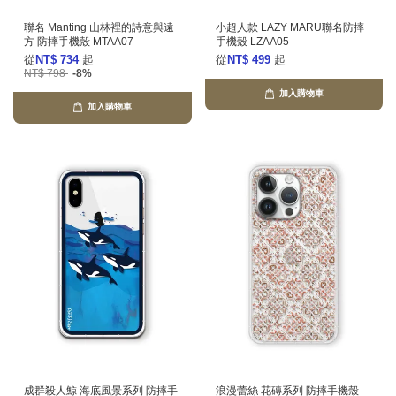
聯名 Manting 山林裡的詩意與遠
小超人款 LAZY MARU聯名防摔
方 防摔手機殼 MTAA07
手機殼 LZAA05
從
NT$ 734
起
從
NT$ 499
起
NT$ 798
-8%
加入購物車
加入購物車
成群殺人鯨 海底風景系列 防摔手
浪漫蕾絲 花磚系列 防摔手機殼