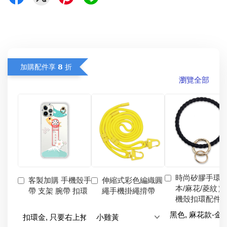
加購配件享 𝟴 折
瀏覽全部
時尚矽膠手環
客製加購 手機殼手
伸縮式彩色編織圓
本/麻花/菱紋）
帶 支架 腕帶 扣環
繩手機掛繩揹帶
機殼扣環配件