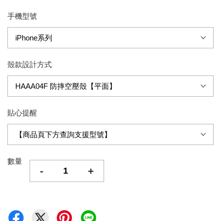
手機型號
殼款設計方式
貼心提醒
數量
-
+