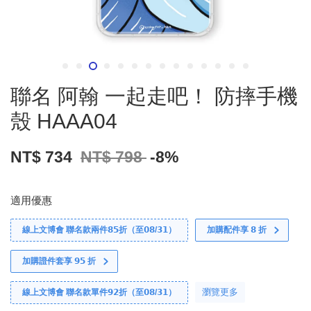
聯名 阿翰 一起走吧！ 防摔手機
殼 HAAA04
NT$ 734
NT$ 798
-8%
適用優惠
線上文博會 聯名款兩件𝟴𝟱折（至𝟬𝟴/𝟯𝟭）
加購配件享 𝟴 折
加購證件套享 𝟵𝟱 折
瀏覽更多
線上文博會 聯名款單件𝟵𝟮折（至𝟬𝟴/𝟯𝟭）