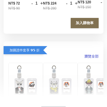
-
NT$ 120
-
+
-
+
NT$ 72
NT$ 224
NT$ 150
NT$ 90
NT$ 280
加入購物車
加購證件套享 𝟵𝟱 折
瀏覽全部
酷帥狗雪納瑞 
燕尾服無毛貓 動物
眼鏡圍巾貓貓 動物