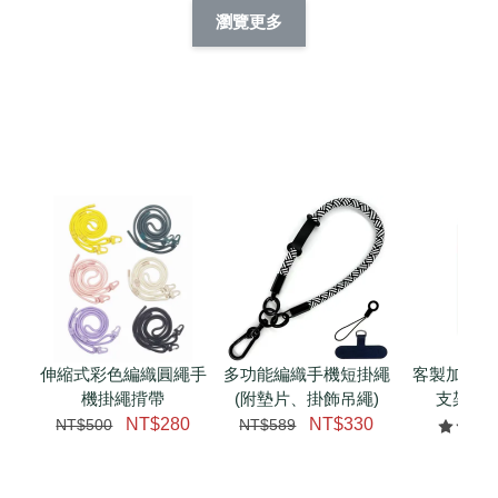
擬人系列 滑蓋
擬人化系列 滑蓋式
擬人系列 滑蓋式證
瀏覽更多
件套(附伸縮卡
證件套(附伸縮卡
件套(附伸縮卡扣)
CSAA14
扣) CSAA07
CSAA05
-
NT$ 214
-
+
-
+
NT$ 214
NT$ 214
NT$ 225
NT$ 225
NT$ 225
加入購物車
瀏覽更多
伸縮式彩色編織圓繩手
多功能編織手機短掛繩
客製加購 
機掛繩揹帶
(附墊片、掛飾吊繩)
支架 腕
NT$280
NT$330
NT$500
NT$589
NT$