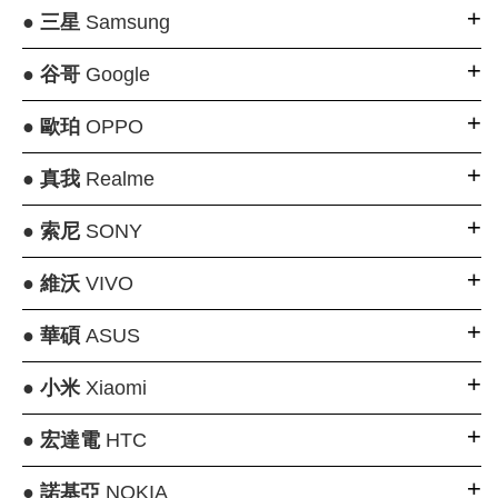
●
三星
Samsung
●
谷哥
Google
●
歐珀
OPPO
●
真我
Realme
●
索尼
SONY
●
維沃
VIVO
●
華碩
ASUS
●
小米
Xiaomi
●
宏達電
HTC
●
諾基亞
NOKIA