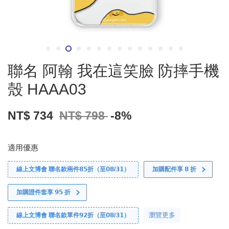
聯名 阿翰 我在這笑臉 防摔手機
殼 HAAA03
NT$ 734
NT$ 798
-8%
適用優惠
線上文博會 聯名款兩件𝟴𝟱折（至𝟬𝟴/𝟯𝟭）
加購配件享 𝟴 折
加購證件套享 𝟵𝟱 折
瀏覽更多
線上文博會 聯名款單件𝟵𝟮折（至𝟬𝟴/𝟯𝟭）