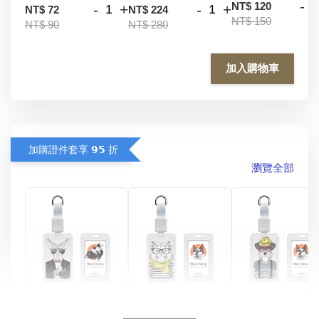
-
NT$ 120
-
+
-
+
NT$ 72
NT$ 224
NT$ 150
NT$ 90
NT$ 280
加入購物車
加購證件套享 𝟵𝟱 折
瀏覽全部
酷帥狗雪納瑞 
燕尾服無毛貓 動物
眼鏡圍巾貓貓 動物