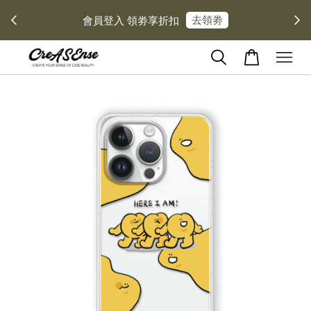
去領劵
會員登入 領劵享折扣