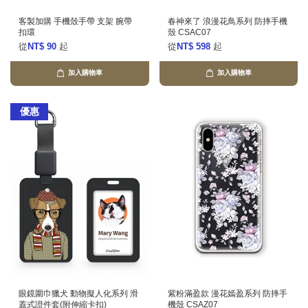
客製加購 手機殼手帶 支架 腕帶
春神來了 浪漫花鳥系列 防摔手機
扣環
殼 CSAC07
從
NT$ 90
起
從
NT$ 598
起
加入購物車
加入購物車
優惠
眼鏡圍巾獵犬 動物擬人化系列 滑
紫粉滿盈款 漫花嫣盈系列 防摔手
蓋式證件套(附伸縮卡扣)
機殼 CSAZ07