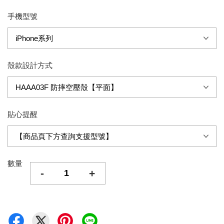
手機型號
殼款設計方式
貼心提醒
數量
-
+