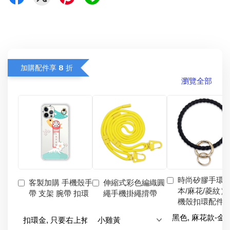
加購配件享 𝟴 折
瀏覽全部
時尚矽膠手環
客製加購 手機殼手
伸縮式彩色編織圓
本/麻花/菱紋）
帶 支架 腕帶 扣環
繩手機掛繩揹帶
機殼扣環配件