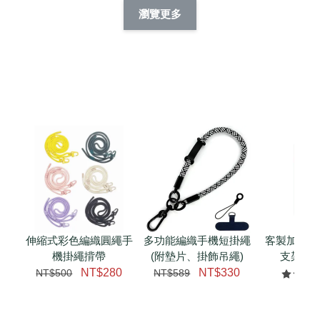
擬人系列 滑蓋
擬人化系列 滑蓋式
擬人系列 滑蓋式證
瀏覽更多
件套(附伸縮卡
證件套(附伸縮卡
件套(附伸縮卡扣)
CSAA14
扣) CSAA07
CSAA05
-
NT$ 214
-
+
-
+
NT$ 214
NT$ 214
NT$ 225
NT$ 225
NT$ 225
加入購物車
瀏覽更多
伸縮式彩色編織圓繩手
多功能編織手機短掛繩
客製加購 
機掛繩揹帶
(附墊片、掛飾吊繩)
支架 腕
NT$280
NT$330
NT$500
NT$589
NT$