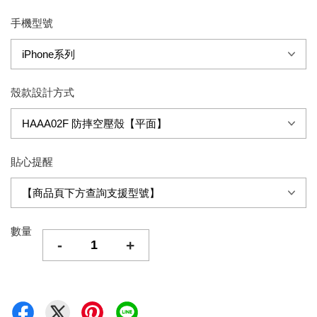
手機型號
殼款設計方式
貼心提醒
數量
-
+