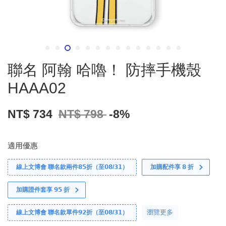
聯名 阿翰 哈嚕！ 防摔手機殼
HAAA02
NT$ 734
NT$ 798
-8%
適用優惠
線上文博會 聯名款兩件𝟴𝟱折（至𝟬𝟴/𝟯𝟭）
加購配件享 𝟴 折
加購證件套享 𝟵𝟱 折
瀏覽更多
線上文博會 聯名款單件𝟵𝟮折（至𝟬𝟴/𝟯𝟭）