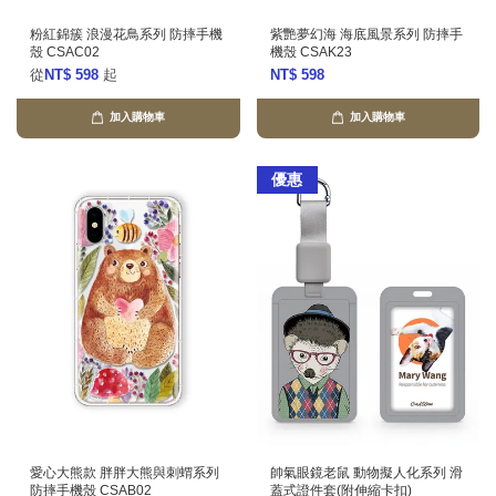
粉紅錦簇 浪漫花鳥系列 防摔手機
紫艷夢幻海 海底風景系列 防摔手
殼 CSAC02
機殼 CSAK23
從
NT$ 598
起
NT$ 598
加入購物車
加入購物車
優惠
愛心大熊款 胖胖大熊與刺蝟系列
帥氣眼鏡老鼠 動物擬人化系列 滑
防摔手機殼 CSAB02
蓋式證件套(附伸縮卡扣)