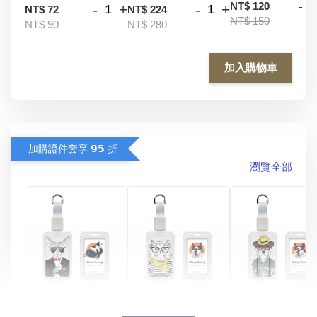
-
NT$ 120
-
+
-
+
NT$ 72
NT$ 224
NT$ 150
NT$ 90
NT$ 280
加入購物車
加購證件套享 𝟵𝟱 折
瀏覽全部
酷帥狗雪納瑞 
燕尾服無毛貓 動物
眼鏡圍巾貓貓 動物