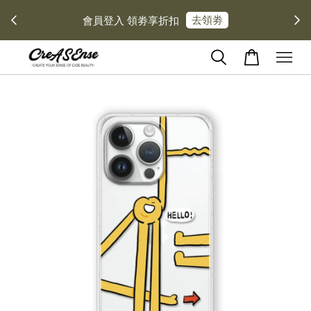
去領劵
會員登入 領劵享折扣