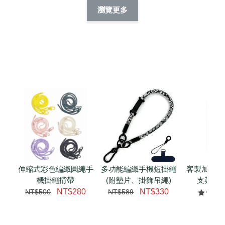
擬人系列 滑蓋
擬人化系列 滑蓋式
擬人系列 滑蓋式證
瀏覽更多
件套(附伸縮卡
證件套(附伸縮卡
件套(附伸縮卡扣)
CSAA14
扣) CSAA07
CSAA05
-
NT$ 214
-
+
-
+
NT$ 214
NT$ 214
NT$ 225
NT$ 225
NT$ 225
加入購物車
瀏覽更多
伸縮式彩色編織圓繩手
多功能編織手機短掛繩
客製加購 
機掛繩揹帶
(附墊片、掛飾吊繩)
支架 腕
NT$280
NT$330
NT$500
NT$589
NT$