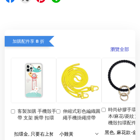
加購配件享 𝟴 折
瀏覽全部
時尚矽膠手環
客製加購 手機殼手
伸縮式彩色編織圓
本/麻花/菱紋）
帶 支架 腕帶 扣環
繩手機掛繩揹帶
機殼扣環配件