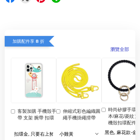
加購配件享 𝟴 折
瀏覽全部
時尚矽膠手環
客製加購 手機殼手
伸縮式彩色編織圓
本/麻花/菱紋）
帶 支架 腕帶 扣環
繩手機掛繩揹帶
機殼扣環配件