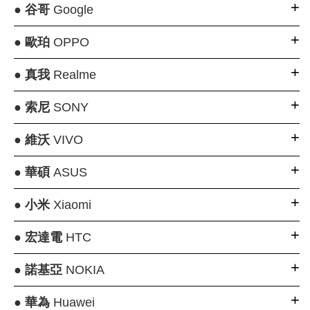
●
谷哥
Google
●
歐珀
OPPO
●
真我
Realme
●
索尼
SONY
●
維沃
VIVO
●
華碩
ASUS
●
小米
Xiaomi
●
宏達電
HTC
●
諾基亞
NOKIA
●
華為
Huawei