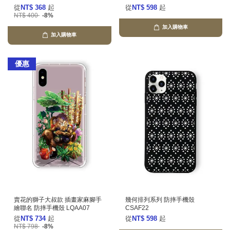
從
NT$ 368
起
從
NT$ 598
起
NT$ 400
-8%
加入購物車
加入購物車
優惠
賣花的獅子大叔款 插畫家麻腳手
幾何排列系列 防摔手機殼
繪聯名 防摔手機殼 LQAA07
CSAF22
從
NT$ 734
起
從
NT$ 598
起
NT$ 798
-8%