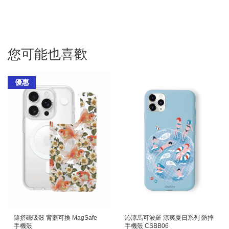
您可能也喜歡
優惠
隨搭磁吸殼 背蓋可換 MagSafe
沁涼馬可波羅 涼爽夏日系列 防摔
手機殼
手機殼 CSBB06