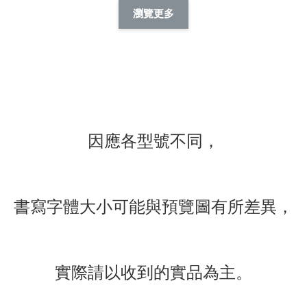
擬人系列 滑蓋
擬人化系列 滑蓋式
擬人系列 滑蓋式證
瀏覽更多
件套(附伸縮卡
證件套(附伸縮卡
件套(附伸縮卡扣)
CSAA14
扣) CSAA07
CSAA05
-
NT$ 214
-
+
-
+
NT$ 214
NT$ 214
NT$ 225
NT$ 225
NT$ 225
加入購物車
因應各型號不同，
瀏覽更多
書寫字體大小可能與預覽圖有所差異，
實際請以收到的實品為主。