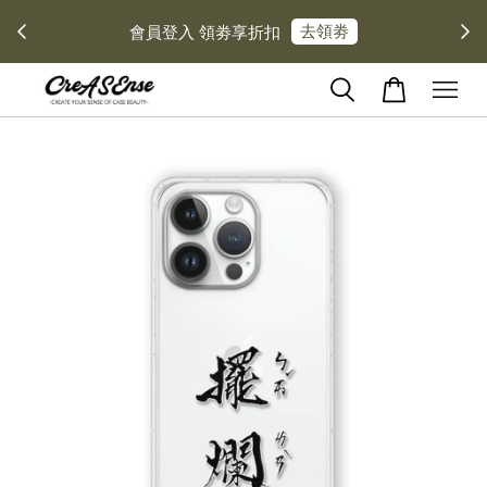
去領劵
會員登入 領劵享折扣