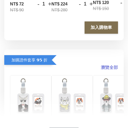
-
NT$ 120
-
+
-
+
NT$ 72
NT$ 224
NT$ 150
NT$ 90
NT$ 280
加入購物車
加購證件套享 𝟵𝟱 折
瀏覽全部
酷帥狗雪納瑞 
燕尾服無毛貓 動物
眼鏡圍巾貓貓 動物