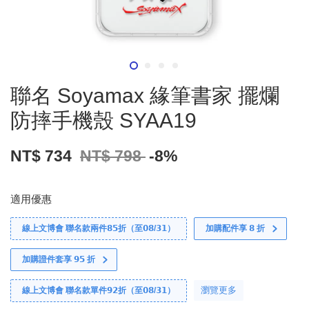
聯名 Soyamax 緣筆書家 擺爛
防摔手機殼 SYAA19
NT$ 734
NT$ 798
-8%
適用優惠
線上文博會 聯名款兩件𝟴𝟱折（至𝟬𝟴/𝟯𝟭）
加購配件享 𝟴 折
加購證件套享 𝟵𝟱 折
瀏覽更多
線上文博會 聯名款單件𝟵𝟮折（至𝟬𝟴/𝟯𝟭）