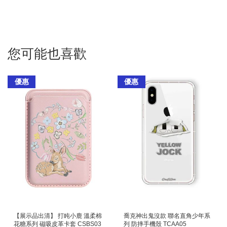
您可能也喜歡
優惠
優惠
【展示品出清】 打盹小鹿 溫柔棉
喬克神出鬼沒款 聯名直角少年系
花糖系列 磁吸皮革卡套 CSBS03
列 防摔手機殼 TCAA05