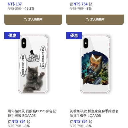
NT$ 137
從
NT$ 734
起
NT$ 250
-45.2%
NT$ 798
-8%
加入購物車
加入購物車
優惠
優惠
兩句極簡風 我的貓BOSS聯名 防
黃嘴角鶚款 插畫家麻腳手繪聯名
摔手機殼 BOAA03
防摔手機殼 LQAA06
從
NT$ 734
起
從
NT$ 734
起
NT$ 798
-8%
NT$ 798
-8%