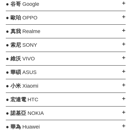
●
谷哥
Google
●
歐珀
OPPO
●
真我
Realme
●
索尼
SONY
●
維沃
VIVO
●
華碩
ASUS
●
小米
Xiaomi
●
宏達電
HTC
●
諾基亞
NOKIA
●
華為
Huawei