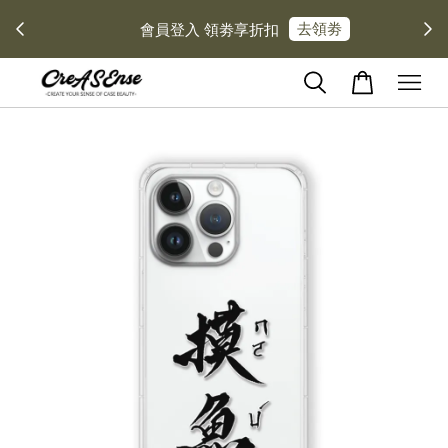
去領劵
會員登入 領劵享折扣