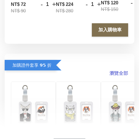
-
NT$ 120
-
+
-
+
NT$ 72
NT$ 224
NT$ 150
NT$ 90
NT$ 280
加入購物車
加購證件套享 𝟵𝟱 折
瀏覽全部
酷帥狗雪納瑞 
燕尾服無毛貓 動物
眼鏡圍巾貓貓 動物