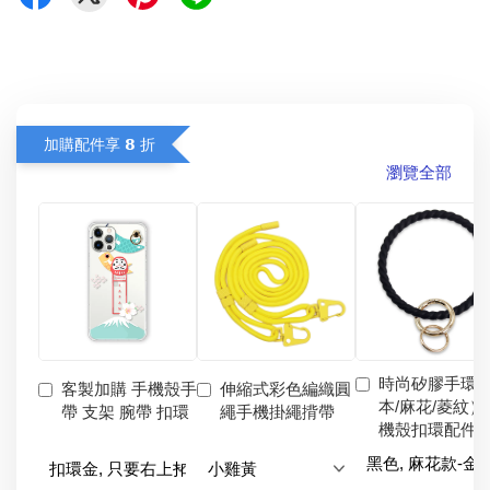
加購配件享 𝟴 折
瀏覽全部
時尚矽膠手環
客製加購 手機殼手
伸縮式彩色編織圓
本/麻花/菱紋）
帶 支架 腕帶 扣環
繩手機掛繩揹帶
機殼扣環配件