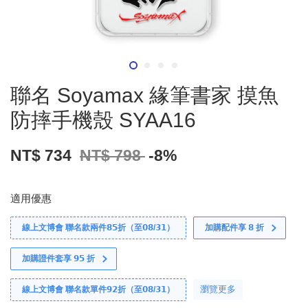
聯名 Soyamax 緣筆書家 摸魚
防摔手機殼 SYAA16
NT$ 734
NT$ 798
-8%
適用優惠
線上文博會 聯名款兩件𝟴𝟱折（至𝟬𝟴/𝟯𝟭）
加購配件享 𝟴 折
加購證件套享 𝟵𝟱 折
瀏覽更多
線上文博會 聯名款單件𝟵𝟮折（至𝟬𝟴/𝟯𝟭）