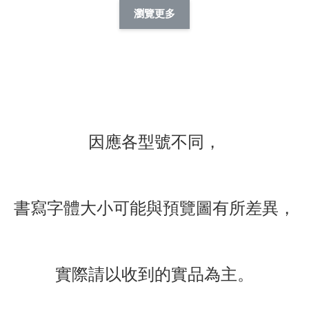
擬人系列 滑蓋
擬人化系列 滑蓋式
擬人系列 滑蓋式證
瀏覽更多
件套(附伸縮卡
證件套(附伸縮卡
件套(附伸縮卡扣)
CSAA14
扣) CSAA07
CSAA05
-
NT$ 214
-
+
-
+
NT$ 214
NT$ 214
NT$ 225
NT$ 225
NT$ 225
加入購物車
因應各型號不同，
瀏覽更多
書寫字體大小可能與預覽圖有所差異，
實際請以收到的實品為主。