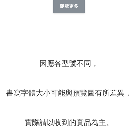
擬人系列 滑蓋
擬人化系列 滑蓋式
擬人系列 滑蓋式證
瀏覽更多
件套(附伸縮卡
證件套(附伸縮卡
件套(附伸縮卡扣)
CSAA14
扣) CSAA07
CSAA05
-
NT$ 214
-
+
-
+
NT$ 214
NT$ 214
NT$ 225
NT$ 225
NT$ 225
加入購物車
因應各型號不同，
瀏覽更多
書寫字體大小可能與預覽圖有所差異，
實際請以收到的實品為主。