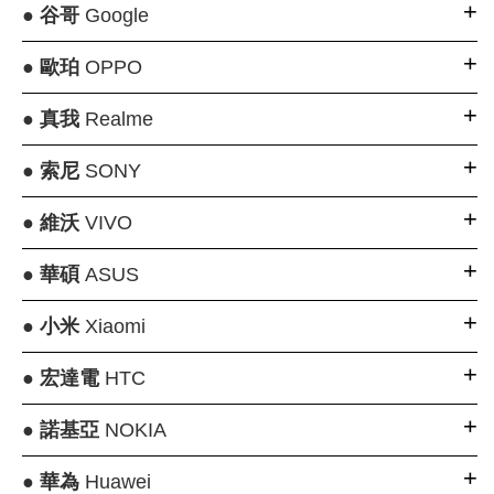
●
谷哥
Google
●
歐珀
OPPO
●
真我
Realme
●
索尼
SONY
●
維沃
VIVO
●
華碩
ASUS
●
小米
Xiaomi
●
宏達電
HTC
●
諾基亞
NOKIA
●
華為
Huawei