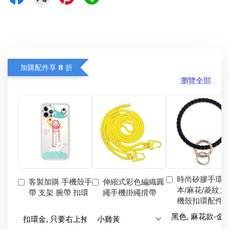
加購配件享 𝟴 折
瀏覽全部
時尚矽膠手環
客製加購 手機殼手
伸縮式彩色編織圓
本/麻花/菱紋）
帶 支架 腕帶 扣環
繩手機掛繩揹帶
機殼扣環配件