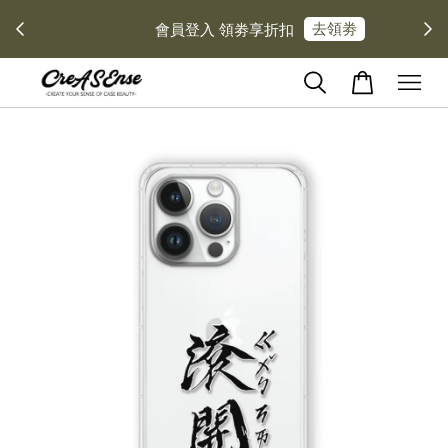
去領劵
會員登入 領劵享折扣