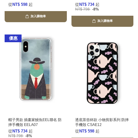
從
NT$ 598
起
從
NT$ 734
起
NT$ 798
-8%
加入購物車
加入購物車
優惠
帽子男款 插畫家鰻魚EEL聯名 防
透底茶壺杯款 小物剪影系列 防摔
摔手機殼 EELA07
手機殼 CSAE12
從
NT$ 734
起
從
NT$ 598
起
NT$ 798
-8%