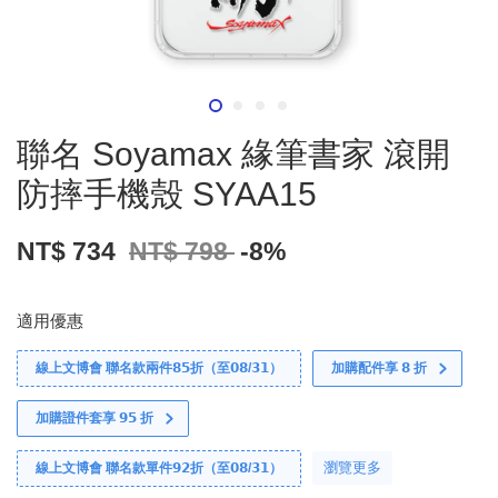
聯名 Soyamax 緣筆書家 滾開
防摔手機殼 SYAA15
NT$ 734
NT$ 798
-8%
適用優惠
線上文博會 聯名款兩件𝟴𝟱折（至𝟬𝟴/𝟯𝟭）
加購配件享 𝟴 折
加購證件套享 𝟵𝟱 折
瀏覽更多
線上文博會 聯名款單件𝟵𝟮折（至𝟬𝟴/𝟯𝟭）