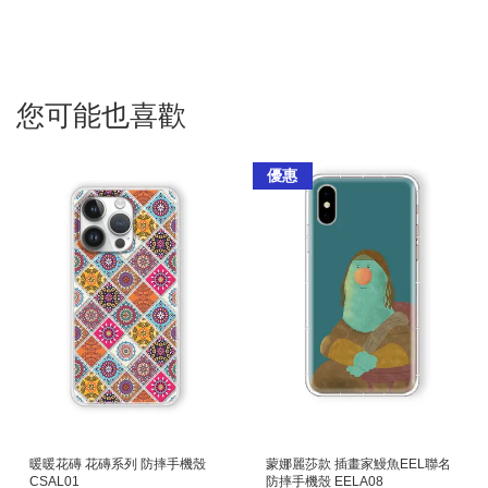
您可能也喜歡
優惠
暖暖花磚 花磚系列 防摔手機殼
蒙娜麗莎款 插畫家鰻魚EEL聯名
CSAL01
防摔手機殼 EELA08