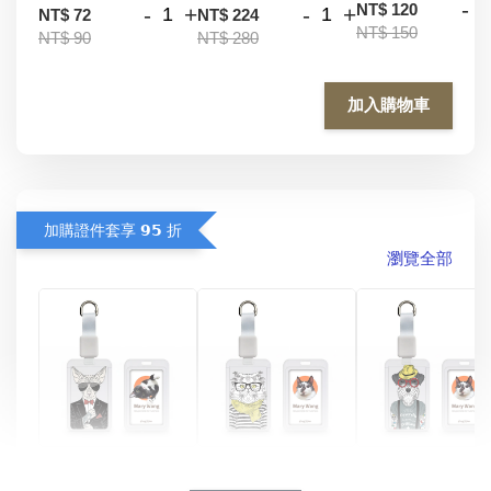
-
NT$ 120
-
+
-
+
NT$ 72
NT$ 224
NT$ 150
NT$ 90
NT$ 280
加入購物車
加購證件套享 𝟵𝟱 折
瀏覽全部
酷帥狗雪納瑞 
燕尾服無毛貓 動物
眼鏡圍巾貓貓 動物