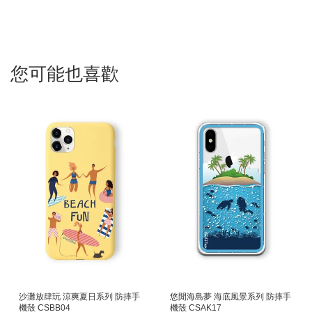
您可能也喜歡
沙灘放肆玩 涼爽夏日系列 防摔手
悠閒海島夢 海底風景系列 防摔手
機殼 CSBB04
機殼 CSAK17