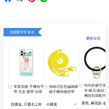
加購配件享 𝟴 折
瀏覽全部
時尚矽膠手環
客製加購 手機殼手
伸縮式彩色編織圓
本/麻花/菱紋）
帶 支架 腕帶 扣環
繩手機掛繩揹帶
機殼扣環配件