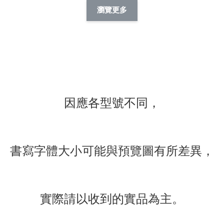
擬人系列 滑蓋
擬人化系列 滑蓋式
擬人系列 滑蓋式證
瀏覽更多
件套(附伸縮卡
證件套(附伸縮卡
件套(附伸縮卡扣)
CSAA14
扣) CSAA07
CSAA05
-
NT$ 214
-
+
-
+
NT$ 214
NT$ 214
NT$ 225
NT$ 225
NT$ 225
加入購物車
因應各型號不同，
瀏覽更多
書寫字體大小可能與預覽圖有所差異，
實際請以收到的實品為主。