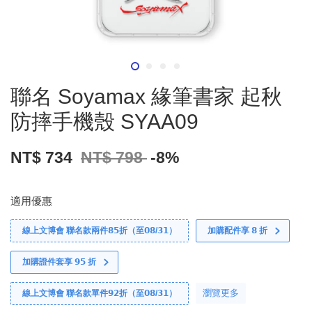
聯名 Soyamax 緣筆書家 起秋
防摔手機殼 SYAA09
NT$ 734
NT$ 798
-8%
適用優惠
線上文博會 聯名款兩件𝟴𝟱折（至𝟬𝟴/𝟯𝟭）
加購配件享 𝟴 折
加購證件套享 𝟵𝟱 折
瀏覽更多
線上文博會 聯名款單件𝟵𝟮折（至𝟬𝟴/𝟯𝟭）