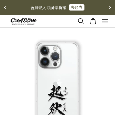
去領劵
會員登入 領劵享折扣