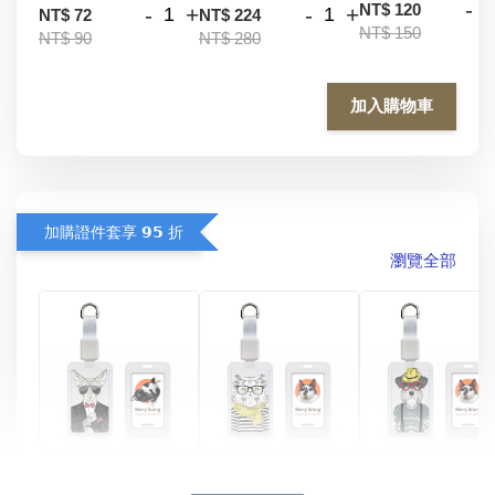
-
NT$ 120
-
+
-
+
NT$ 72
NT$ 224
NT$ 150
NT$ 90
NT$ 280
加入購物車
加購證件套享 𝟵𝟱 折
瀏覽全部
酷帥狗雪納瑞 
燕尾服無毛貓 動物
眼鏡圍巾貓貓 動物