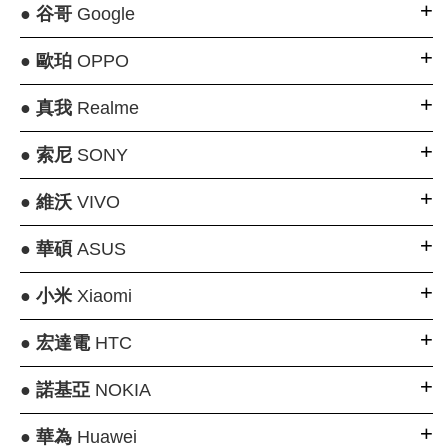
●
谷哥
Google
●
歐珀
OPPO
●
真我
Realme
●
索尼
SONY
●
維沃
VIVO
●
華碩
ASUS
●
小米
Xiaomi
●
宏達電
HTC
●
諾基亞
NOKIA
●
華為
Huawei