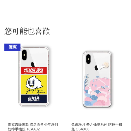
您可能也喜歡
優惠
喬克轟隆隆款 聯名直角少年系列
兔躍粉月 夢之仙境系列 防摔手機
防摔手機殼 TCAA02
殼 CSAX08