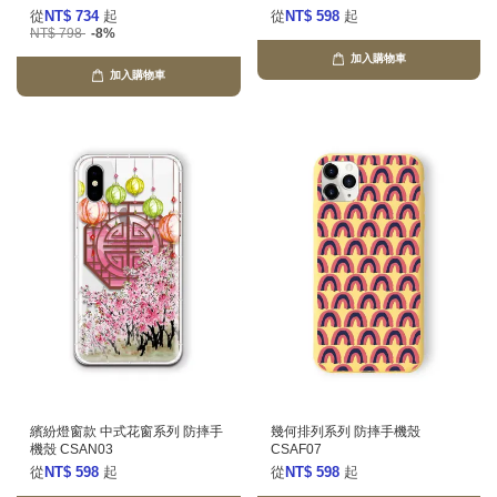
從
NT$ 734
起
從
NT$ 598
起
NT$ 798
-8%
加入購物車
加入購物車
繽紛燈窗款 中式花窗系列 防摔手
幾何排列系列 防摔手機殼
機殼 CSAN03
CSAF07
從
NT$ 598
起
從
NT$ 598
起