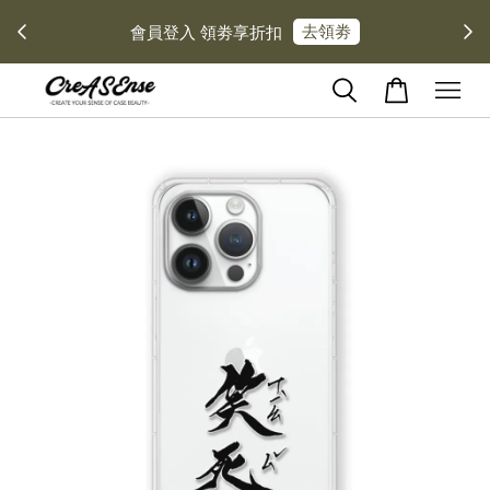
去領劵
會員登入 領劵享折扣