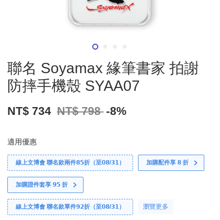
聯名 Soyamax 緣筆書家 拍謝
防摔手機殼 SYAA07
NT$ 734
NT$ 798
-8%
適用優惠
線上文博會 聯名款兩件𝟴𝟱折（至𝟬𝟴/𝟯𝟭）
加購配件享 𝟴 折
加購證件套享 𝟵𝟱 折
瀏覽更多
線上文博會 聯名款單件𝟵𝟮折（至𝟬𝟴/𝟯𝟭）