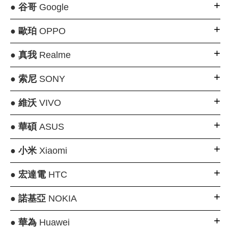
●
谷哥
Google
●
歐珀
OPPO
●
真我
Realme
●
索尼
SONY
●
維沃
VIVO
●
華碩
ASUS
●
小米
Xiaomi
●
宏達電
HTC
●
諾基亞
NOKIA
●
華為
Huawei