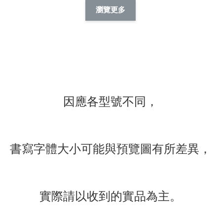
擬人系列 滑蓋
擬人化系列 滑蓋式
擬人系列 滑蓋式證
瀏覽更多
件套(附伸縮卡
證件套(附伸縮卡
件套(附伸縮卡扣)
CSAA14
扣) CSAA07
CSAA05
-
NT$ 214
-
+
-
+
NT$ 214
NT$ 214
NT$ 225
NT$ 225
NT$ 225
加入購物車
因應各型號不同，
瀏覽更多
書寫字體大小可能與預覽圖有所差異，
實際請以收到的實品為主。