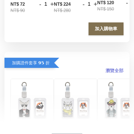
-
NT$ 120
-
+
-
+
NT$ 72
NT$ 224
NT$ 150
NT$ 90
NT$ 280
加入購物車
加購證件套享 𝟵𝟱 折
瀏覽全部
酷帥狗雪納瑞 
燕尾服無毛貓 動物
眼鏡圍巾貓貓 動物