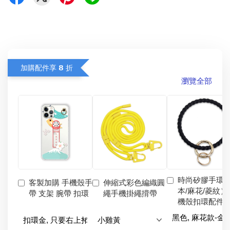
加購配件享 𝟴 折
瀏覽全部
時尚矽膠手環
客製加購 手機殼手
伸縮式彩色編織圓
本/麻花/菱紋）
帶 支架 腕帶 扣環
繩手機掛繩揹帶
機殼扣環配件