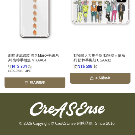
刺蝟連成線款 聯名Marcy手繪系
動物擬人大集合款 動物擬人像系
列 防摔手機殼 MRAA04
列 防摔手機殼 CSAA32
從
NT$ 734
起
從
NT$ 598
起
NT$ 798
-8%
加入購物車
加入購物車
© 2026 Copyright © CreASEnse 創感品味. Since 2016.