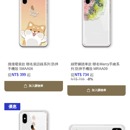
撞撞廢柴款 聯名柴語錄系列 防摔
綠野腳踏車款 聯名Marcy手繪系
手機殼 SMAA06
列 防摔手機殼 MRAA09
從
NT$ 399
起
從
NT$ 734
起
NT$ 798
-8%
加入購物車
加入購物車
優惠