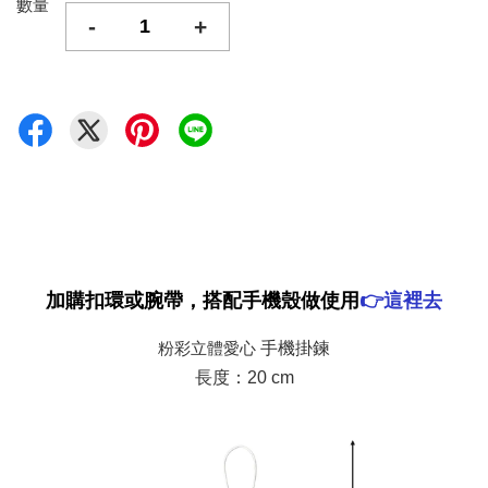
數量
-
+
加購扣環或腕帶，搭配手機殼做使用
👉
這裡去
粉彩立體愛心
手機掛鍊
長度：20 cm