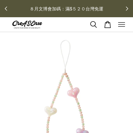
 每月１
８月文博會加碼：滿$５２０台灣免運