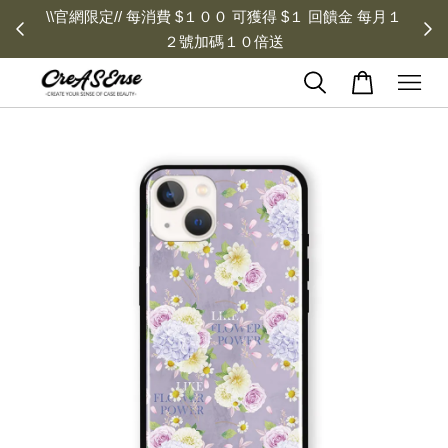
\\官網限定// 每消費 $１００ 可獲得 $１ 回饋金 每月１
２號加碼１０倍送