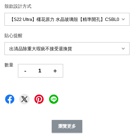
殼款設計方式
貼心提醒
數量
-
+
瀏覽更多