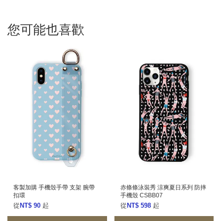
您可能也喜歡
客製加購 手機殼手帶 支架 腕帶
赤條條泳裝秀 涼爽夏日系列 防摔
扣環
手機殼 CSBB07
從
NT$ 90
起
從
NT$ 598
起