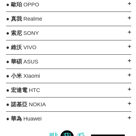
●
歐珀
OPPO
●
真我
Realme
●
索尼
SONY
●
維沃
VIVO
●
華碩
ASUS
●
小米
Xiaomi
●
宏達電
HTC
●
諾基亞
NOKIA
●
華為
Huawei