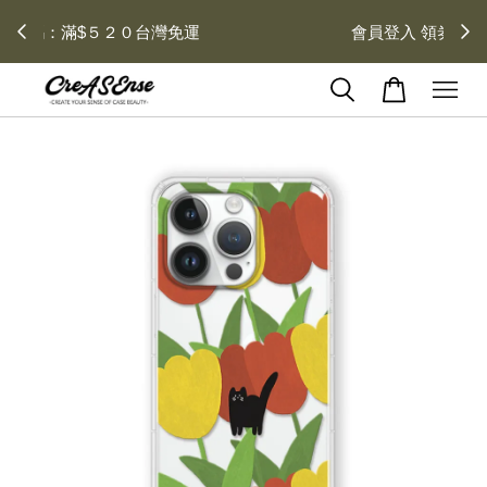
去領劵
會員登入 領劵享折扣