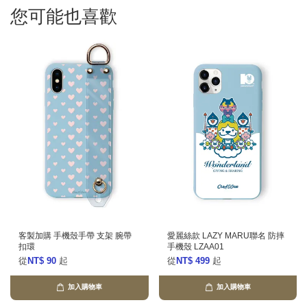
您可能也喜歡
客製加購 手機殼手帶 支架 腕帶
愛麗絲款 LAZY MARU聯名 防摔
扣環
手機殼 LZAA01
從
NT$ 90
起
從
NT$ 499
起
加入購物車
加入購物車