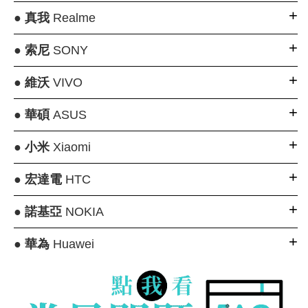
●
真我
Realme
●
索尼
SONY
●
維沃
VIVO
●
華碩
ASUS
●
小米
Xiaomi
●
宏達電
HTC
●
諾基亞
NOKIA
●
華為
Huawei