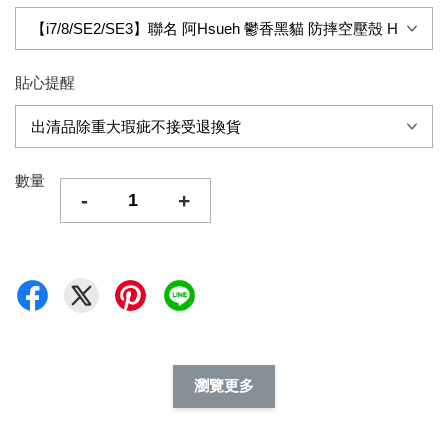
貼心提醒
數量
-
+
瀏覽更多