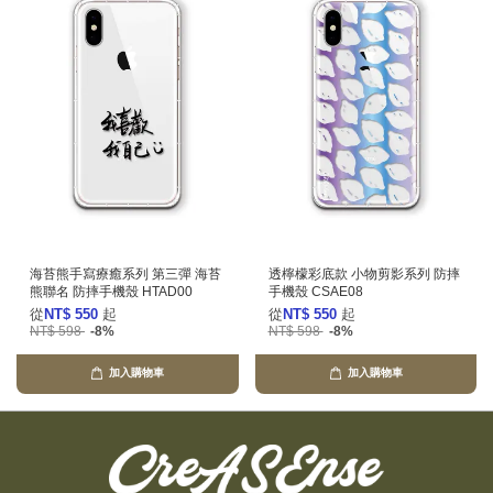
海苔熊手寫療癒系列 第三彈 海苔
透檸檬彩底款 小物剪影系列 防摔
熊聯名 防摔手機殼 HTAD00
手機殼 CSAE08
從
NT$ 550
起
從
NT$ 550
起
NT$ 598
-8%
NT$ 598
-8%
加入購物車
加入購物車