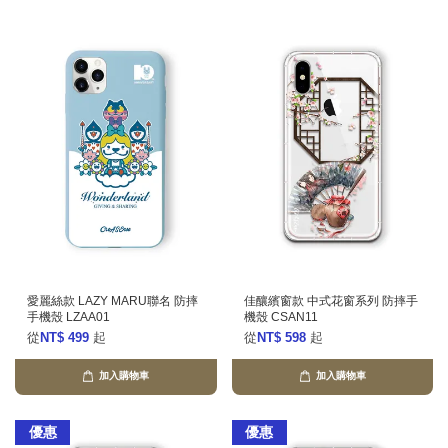
愛麗絲款 LAZY MARU聯名 防摔
佳釀繽窗款 中式花窗系列 防摔手
手機殼 LZAA01
機殼 CSAN11
從
NT$ 499
起
從
NT$ 598
起
加入購物車
加入購物車
優惠
優惠