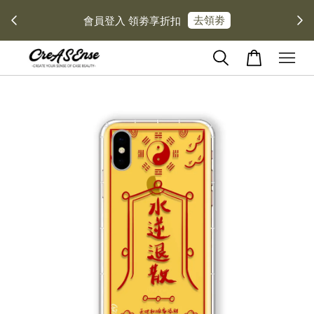
去領劵
會員登入 領劵享折扣