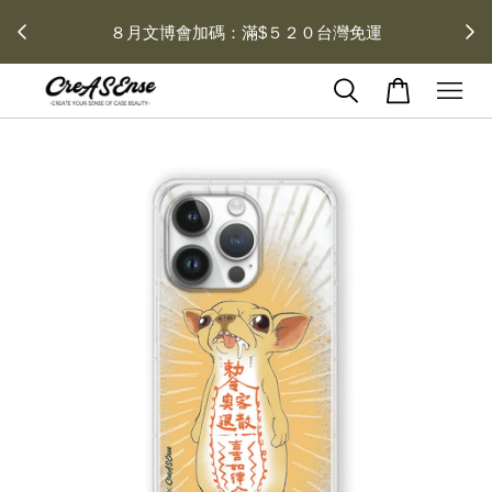
 每月１
８月文博會加碼：滿$５２０台灣免運