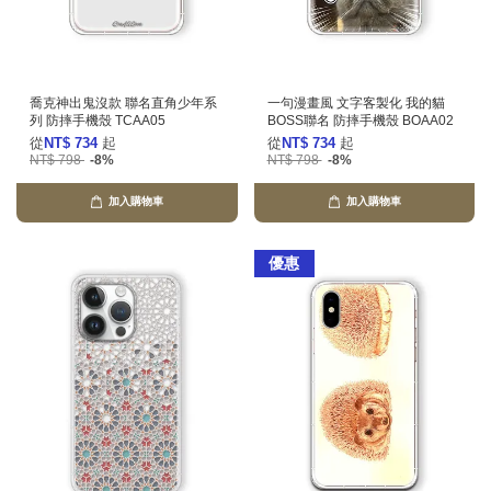
喬克神出鬼沒款 聯名直角少年系
一句漫畫風 文字客製化 我的貓
列 防摔手機殼 TCAA05
BOSS聯名 防摔手機殼 BOAA02
從
NT$ 734
起
從
NT$ 734
起
NT$ 798
-8%
NT$ 798
-8%
加入購物車
加入購物車
優惠