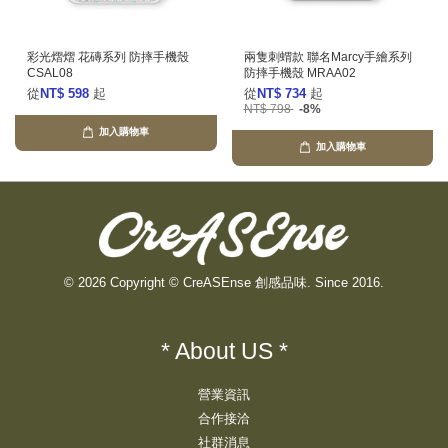
彩光熠熠 花磚系列 防摔手機殼
兩隻刺蝟款 聯名Marcy手繪系列
CSAL08
防摔手機殼 MRAA02
從
NT$ 598
起
從
NT$ 734
起
NT$ 798
-8%
加入購物車
加入購物車
© 2026 Copyright © CreASEnse 創感品味. Since 2016.
* About US *
營業資訊
合作接洽
社群消息