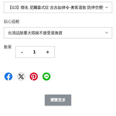
貼心提醒
數量
-
+
瀏覽更多