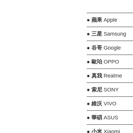
●
蘋果
Apple
●
三星
Samsung
●
谷哥
Google
●
歐珀
OPPO
●
真我
Realme
●
索尼
SONY
●
維沃
VIVO
●
華碩
ASUS
●
小米
Xiaomi