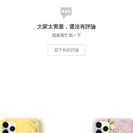
大家太害羞，還沒有評論
我來幫忙寫一下
寫下你的評論