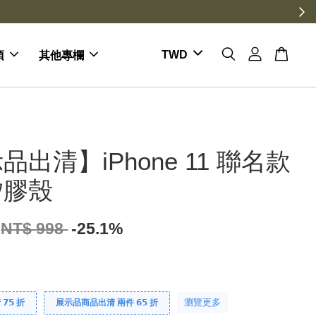
項
其他專欄
品出清】iPhone 11 聯名款
矽膠殼
NT$ 998
-25.1%
瀏覽更多
𝟱 折
展示品商品出清 兩件 𝟲𝟱 折