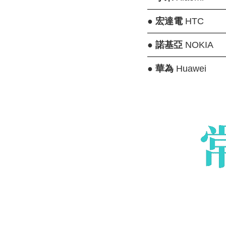
●
宏達電
HTC
●
諾基亞
NOKIA
●
華為
Huawei