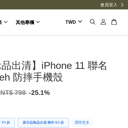
項
其他專欄
品出清】iPhone 11 聯名
ueh 防摔手機殼
NT$ 798
-25.1%
瀏覽更多
𝟱 折
展示品商品出清 兩件 𝟲𝟱 折