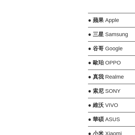
●
蘋果
Apple
●
三星
Samsung
●
谷哥
Google
●
歐珀
OPPO
●
真我
Realme
●
索尼
SONY
●
維沃
VIVO
●
華碩
ASUS
●
小米
Xiaomi