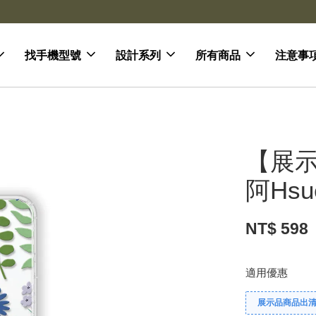
去領劵
會員登入 領劵享折扣
找手機型號
設計系列
所有商品
注意事
【展示
阿Hs
NT$ 598
適用優惠
展示品商品出清 