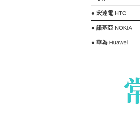
●
宏達電
HTC
●
諾基亞
NOKIA
●
華為
Huawei