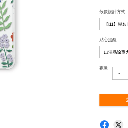
殼款設計方式
貼心提醒
數量
-