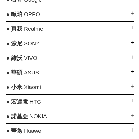
●
歐珀
OPPO
●
真我
Realme
●
索尼
SONY
●
維沃
VIVO
●
華碩
ASUS
●
小米
Xiaomi
●
宏達電
HTC
●
諾基亞
NOKIA
●
華為
Huawei