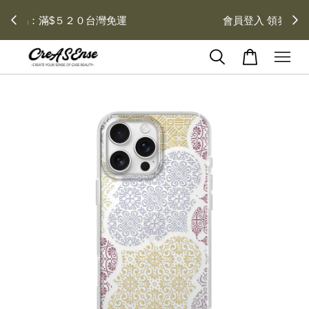
去領劵
會員登入 領劵享折扣