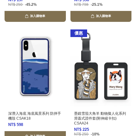
NT$ 250
-45.2%
NT$ 798
-25.1%
加入購物車
加入購物車
優惠
深潛入海底 海底風景系列 防摔手
墨鏡雪茄大角羊 動物擬人化系列
機殼 CSAK18
滑蓋式證件套(附伸縮卡扣)
CSAA24
NT$ 598
NT$ 225
NT$ 250
-10%