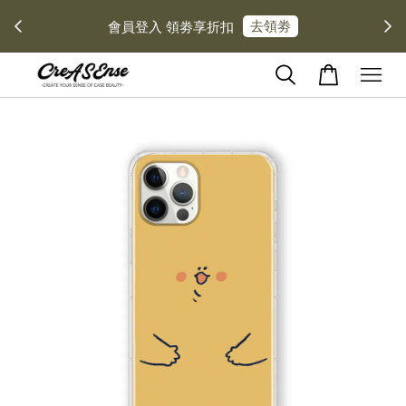
去領劵
會員登入 領劵享折扣