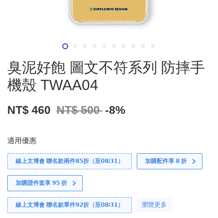
臭泥好飽 圖文不符系列 防摔手
機殼 TWAA04
NT$ 460
NT$ 500
-8%
適用優惠
線上文博會 聯名款兩件𝟴𝟱折（至𝟬𝟴/𝟯𝟭）
加購配件享 𝟴 折
加購證件套享 𝟵𝟱 折
瀏覽更多
線上文博會 聯名款單件𝟵𝟮折（至𝟬𝟴/𝟯𝟭）