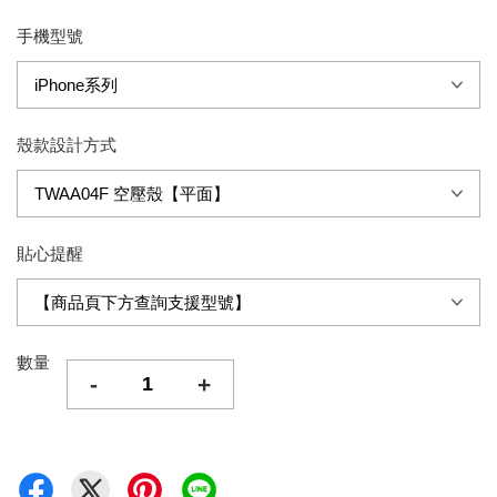
手機型號
殼款設計方式
貼心提醒
數量
-
+