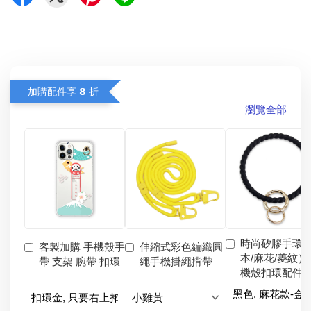
加購配件享 𝟴 折
瀏覽全部
時尚矽膠手環
客製加購 手機殼手
伸縮式彩色編織圓
本/麻花/菱紋）
帶 支架 腕帶 扣環
繩手機掛繩揹帶
機殼扣環配件