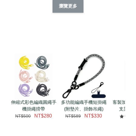
擬人系列 滑蓋
擬人化系列 滑蓋式
擬人系列 滑蓋式證
瀏覽更多
件套(附伸縮卡
證件套(附伸縮卡
件套(附伸縮卡扣)
CSAA14
扣) CSAA07
CSAA05
-
NT$ 214
-
+
-
+
NT$ 214
NT$ 214
NT$ 225
NT$ 225
NT$ 225
加入購物車
瀏覽更多
伸縮式彩色編織圓繩手
多功能編織手機短掛繩
客製加購 
機掛繩揹帶
(附墊片、掛飾吊繩)
支架 腕
NT$280
NT$330
NT$500
NT$589
NT$