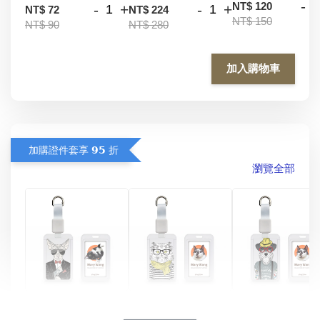
-
NT$ 120
-
+
-
+
NT$ 72
NT$ 224
NT$ 150
NT$ 90
NT$ 280
加入購物車
加購證件套享 𝟵𝟱 折
瀏覽全部
酷帥狗雪納瑞 
燕尾服無毛貓 動物
眼鏡圍巾貓貓 動物