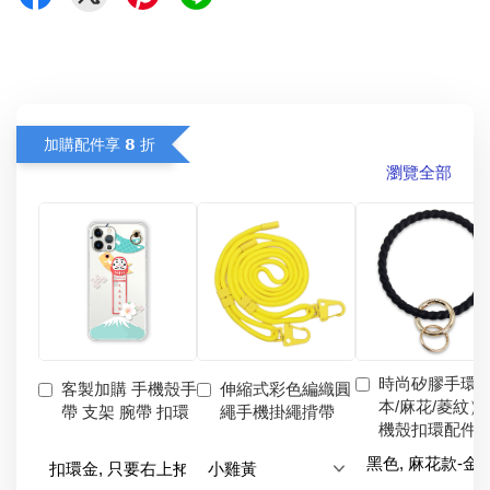
加購配件享 𝟴 折
瀏覽全部
時尚矽膠手環
客製加購 手機殼手
伸縮式彩色編織圓
本/麻花/菱紋）
帶 支架 腕帶 扣環
繩手機掛繩揹帶
機殼扣環配件