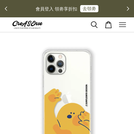
去領劵
會員登入 領劵享折扣