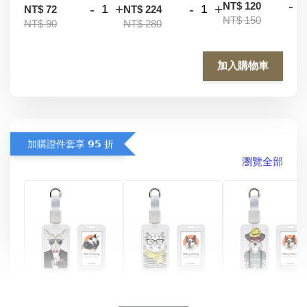
-
NT$ 120
-
+
-
+
NT$ 72
NT$ 224
NT$ 150
NT$ 90
NT$ 280
加入購物車
加購證件套享 𝟵𝟱 折
瀏覽全部
酷帥狗雪納瑞 
燕尾服無毛貓 動物
眼鏡圍巾貓貓 動物