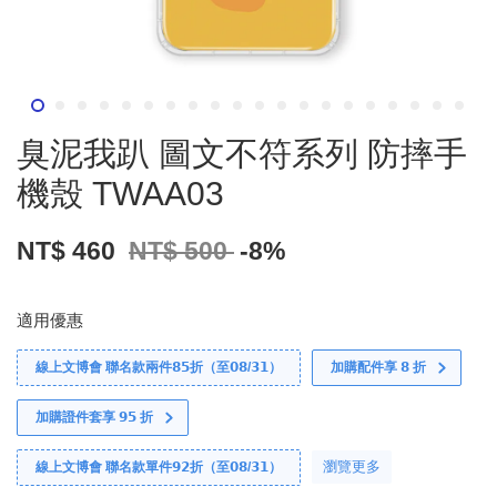
臭泥我趴 圖文不符系列 防摔手
機殼 TWAA03
NT$ 460
NT$ 500
-8%
適用優惠
線上文博會 聯名款兩件𝟴𝟱折（至𝟬𝟴/𝟯𝟭）
加購配件享 𝟴 折
加購證件套享 𝟵𝟱 折
瀏覽更多
線上文博會 聯名款單件𝟵𝟮折（至𝟬𝟴/𝟯𝟭）