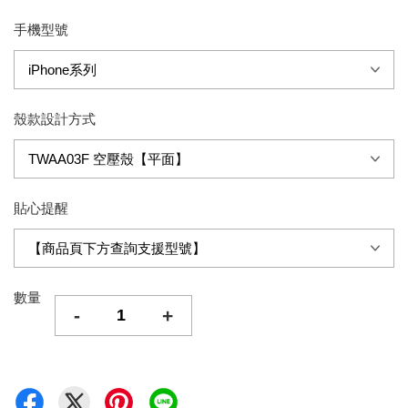
手機型號
殼款設計方式
貼心提醒
數量
-
+