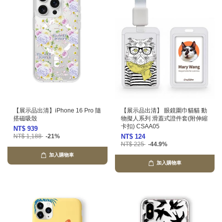
【展示品出清】iPhone 16 Pro 隨
【展示品出清】 眼鏡圍巾貓貓 動
搭磁吸殼
物擬人系列 滑蓋式證件套(附伸縮
卡扣) CSAA05
NT$ 939
NT$ 1,188
-21%
NT$ 124
NT$ 225
-44.9%
加入購物車
加入購物車