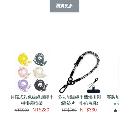
擬人系列 滑蓋
擬人化系列 滑蓋式
擬人系列 滑蓋式證
瀏覽更多
件套(附伸縮卡
證件套(附伸縮卡
件套(附伸縮卡扣)
CSAA14
扣) CSAA07
CSAA05
-
NT$ 214
-
+
-
+
NT$ 214
NT$ 214
NT$ 225
NT$ 225
NT$ 225
加入購物車
瀏覽更多
伸縮式彩色編織圓繩手
多功能編織手機短掛繩
客製加購 
機掛繩揹帶
(附墊片、掛飾吊繩)
支架 腕
NT$280
NT$330
NT$500
NT$589
NT$