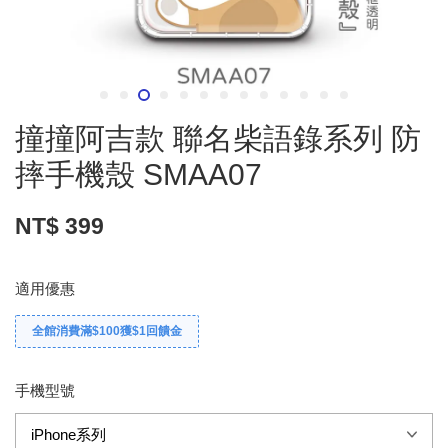
撞撞阿吉款 聯名柴語錄系列 防
摔手機殼 SMAA07
NT$ 399
適用優惠
全館消費滿$100獲$1回饋金
手機型號