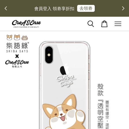
去領劵
會員登入 領劵享折扣