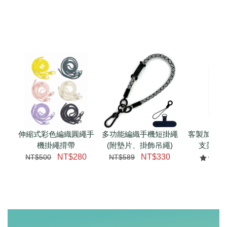
伸縮式彩色編織圓繩手
多功能編織手機短掛繩
客製加購 
機掛繩揹帶
(附墊片、掛飾吊繩)
支架 腕
NT$280
NT$330
NT$500
NT$589
NT$