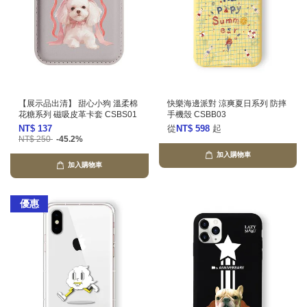
【展示品出清】 甜心小狗 溫柔棉
快樂海邊派對 涼爽夏日系列 防摔
花糖系列 磁吸皮革卡套 CSBS01
手機殼 CSBB03
NT$ 137
從
NT$ 598
起
NT$ 250
-45.2%
加入購物車
加入購物車
優惠