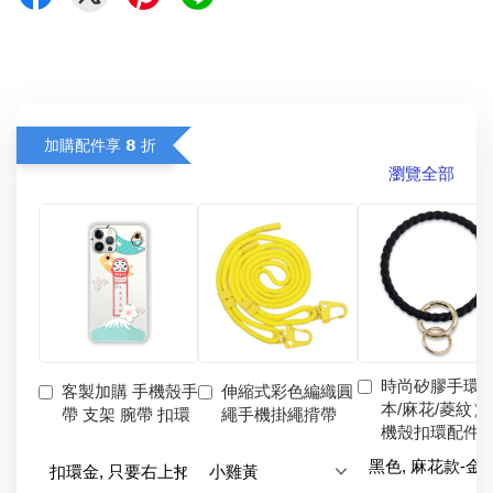
加購配件享 𝟴 折
瀏覽全部
時尚矽膠手環
客製加購 手機殼手
伸縮式彩色編織圓
本/麻花/菱紋）
帶 支架 腕帶 扣環
繩手機掛繩揹帶
機殼扣環配件