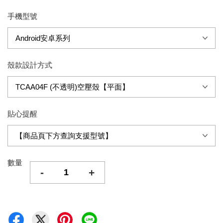
手機型號
殼款設計方式
貼心提醒
數量
-
+