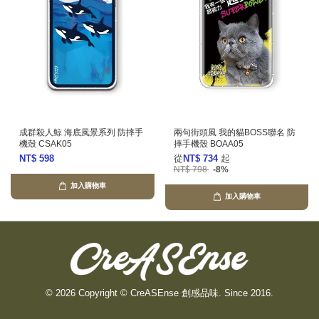
成群殺人鯨 海底風景系列 防摔手
兩句街頭風 我的貓BOSS聯名 防
機殼 CSAK05
摔手機殼 BOAA05
NT$ 598
從
NT$ 734
起
NT$ 798
-8%
加入購物車
加入購物車
© 2026 Copyright © CreASEnse 創感品味. Since 2016.