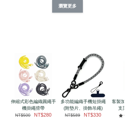
擬人系列 滑蓋
擬人化系列 滑蓋式
擬人系列 滑蓋式證
瀏覽更多
件套(附伸縮卡
證件套(附伸縮卡
件套(附伸縮卡扣)
CSAA14
扣) CSAA07
CSAA05
-
NT$ 214
-
+
-
+
NT$ 214
NT$ 214
NT$ 225
NT$ 225
NT$ 225
加入購物車
瀏覽更多
伸縮式彩色編織圓繩手
多功能編織手機短掛繩
客製加購 
機掛繩揹帶
(附墊片、掛飾吊繩)
支架 腕
NT$280
NT$330
NT$500
NT$589
NT$