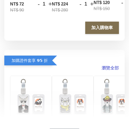
-
NT$ 120
-
+
-
+
NT$ 72
NT$ 224
NT$ 150
NT$ 90
NT$ 280
加入購物車
加購證件套享 𝟵𝟱 折
瀏覽全部
酷帥狗雪納瑞 
燕尾服無毛貓 動物
眼鏡圍巾貓貓 動物