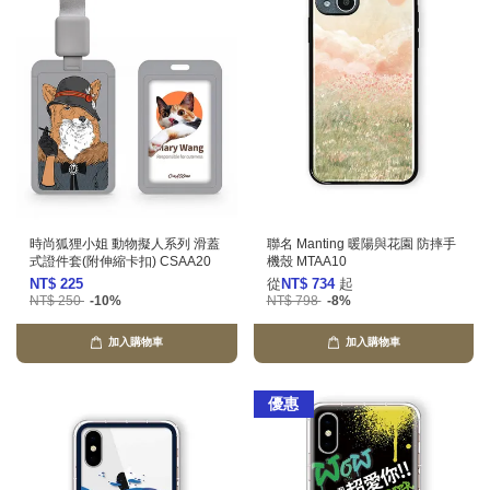
時尚狐狸小姐 動物擬人系列 滑蓋
聯名 Manting 暖陽與花園 防摔手
式證件套(附伸縮卡扣) CSAA20
機殼 MTAA10
NT$ 225
從
NT$ 734
起
NT$ 250
-10%
NT$ 798
-8%
加入購物車
加入購物車
優惠