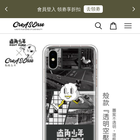
去領劵
會員登入 領劵享折扣