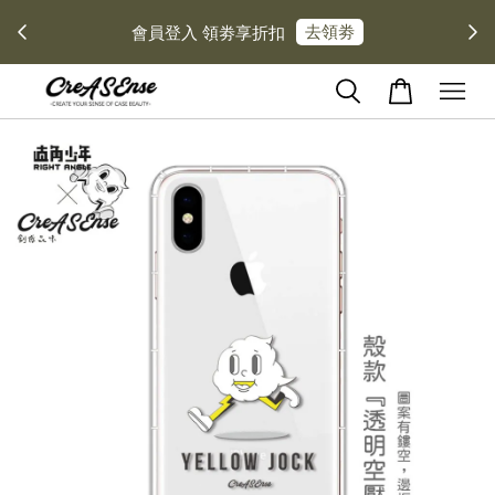
去領劵
會員登入 領劵享折扣