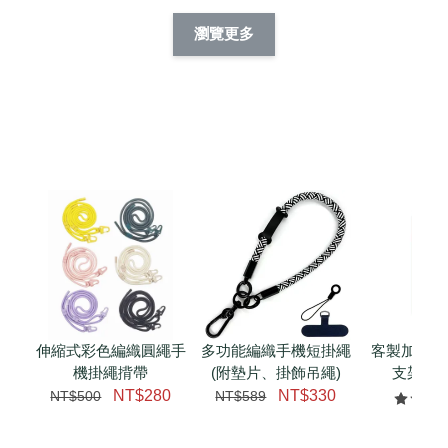
擬人系列 滑蓋
擬人化系列 滑蓋式
擬人系列 滑蓋式證
瀏覽更多
件套(附伸縮卡
證件套(附伸縮卡
件套(附伸縮卡扣)
CSAA14
扣) CSAA07
CSAA05
-
NT$ 214
-
+
-
+
NT$ 214
NT$ 214
NT$ 225
NT$ 225
NT$ 225
加入購物車
瀏覽更多
伸縮式彩色編織圓繩手
多功能編織手機短掛繩
客製加購 
機掛繩揹帶
(附墊片、掛飾吊繩)
支架 腕
NT$280
NT$330
NT$500
NT$589
NT$