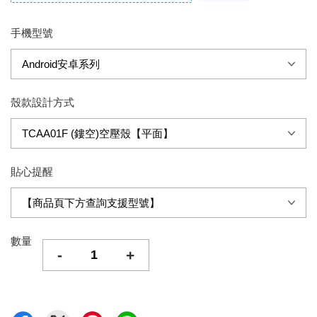
手機型號
殼款設計方式
貼心提醒
數量
-
+