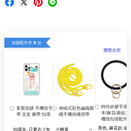
加購配件享 𝟴 折
瀏覽全部
時尚矽膠手環
客製加購 手機殼手
伸縮式彩色編織圓
本/麻花/菱紋）
帶 支架 腕帶 扣環
繩手機掛繩揹帶
機殼扣環配件