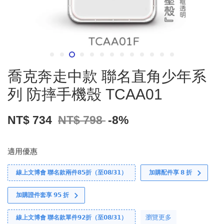
喬克奔走中款 聯名直角少年系
列 防摔手機殼 TCAA01
NT$ 734
NT$ 798
-8%
適用優惠
線上文博會 聯名款兩件𝟴𝟱折（至𝟬𝟴/𝟯𝟭）
加購配件享 𝟴 折
加購證件套享 𝟵𝟱 折
瀏覽更多
線上文博會 聯名款單件𝟵𝟮折（至𝟬𝟴/𝟯𝟭）