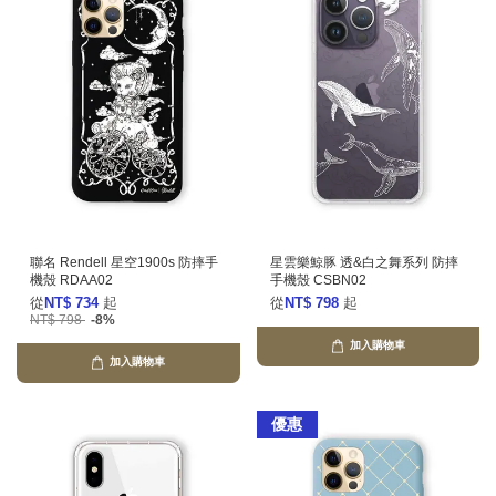
聯名 Rendell 星空1900s 防摔手
星雲樂鯨豚 透&白之舞系列 防摔
機殼 RDAA02
手機殼 CSBN02
從
NT$ 734
起
從
NT$ 798
起
NT$ 798
-8%
加入購物車
加入購物車
優惠