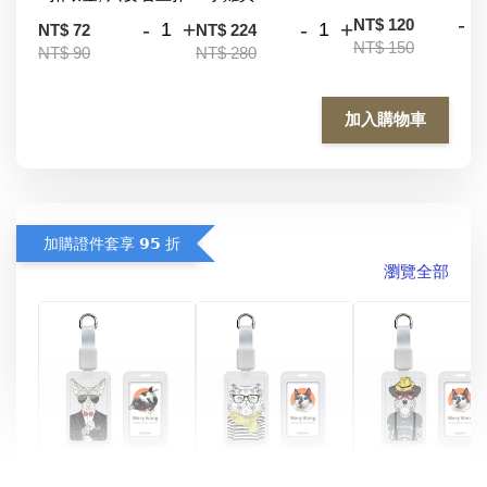
-
NT$ 120
-
+
-
+
NT$ 72
NT$ 224
NT$ 150
NT$ 90
NT$ 280
加入購物車
加購證件套享 𝟵𝟱 折
瀏覽全部
酷帥狗雪納瑞 
燕尾服無毛貓 動物
眼鏡圍巾貓貓 動物