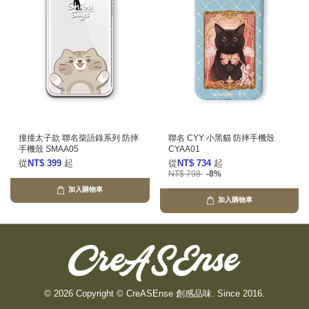
撞撞太子款 聯名柴語錄系列 防摔
聯名 CYY 小黑貓 防摔手機殼
手機殼 SMAA05
CYAA01
從
NT$ 399
起
從
NT$ 734
起
NT$ 798
-8%
加入購物車
加入購物車
© 2026 Copyright © CreASEnse 創感品味. Since 2016.