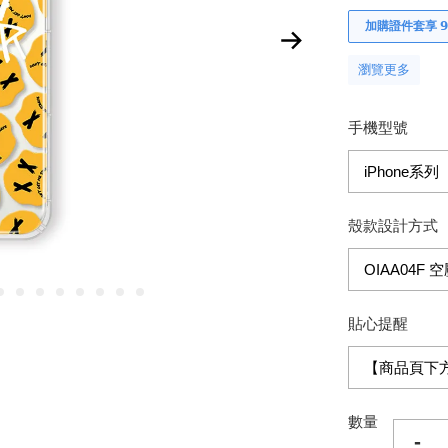
加購證件套享 𝟵
瀏覽更多
手機型號
殼款設計方式
貼心提醒
數量
-