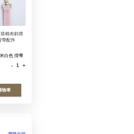
百搭棉布斜揹
背帶配件
-
+
購物車
瀏覽全部