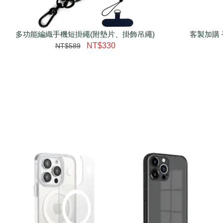
多功能編織手機短掛繩(附墊片、掛飾吊繩)
瀏覽更多
客製加購 
NT$330
NT$589