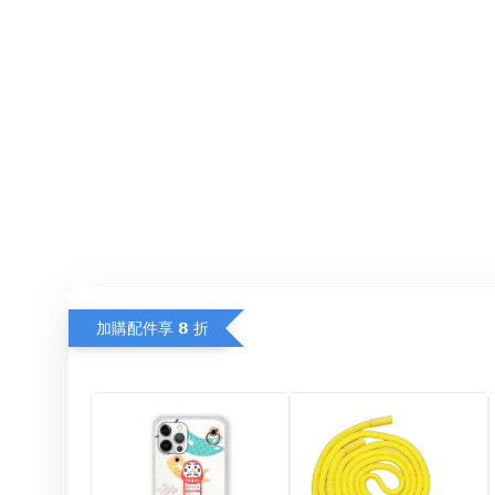
加購配件享 𝟴 折