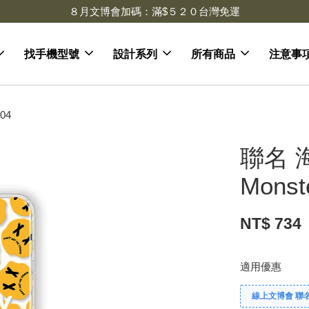
去領劵
會員登入 領劵享折扣
找手機型號
設計系列
所有商品
注意事
04
聯名 
Mons
NT$ 734
適用優惠
線上文博會 聯名款兩