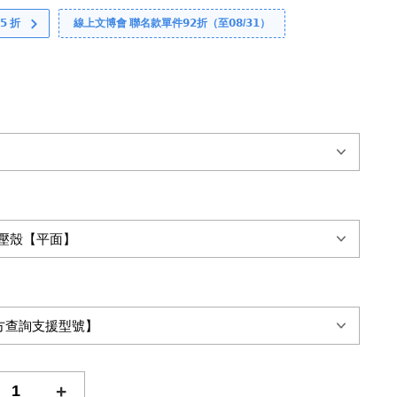
 折
線上文博會 聯名款單件𝟵𝟮折（至𝟬𝟴/𝟯𝟭）
+