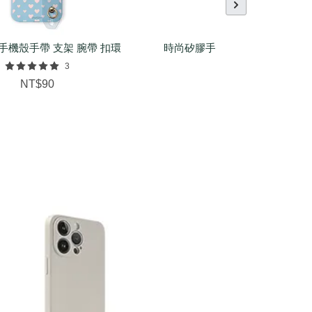
手機殼手帶 支架 腕帶 扣環
時尚矽膠手環（基本/麻花/菱紋
配件
3
NT$150
NT$90