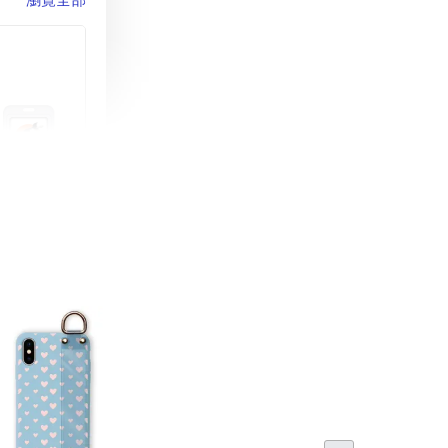
町 動物擬人
蓋式證件套(附
CSAA16
-
+
購物車