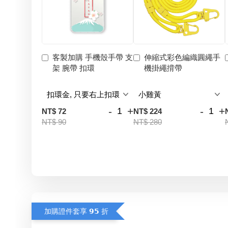
客製加購 手機殼手帶 支
伸縮式彩色編織圓繩手
架 腕帶 扣環
機掛繩揹帶
-
+
-
+
NT$ 72
NT$ 224
NT$ 90
NT$ 280
加購證件套享 𝟵𝟱 折