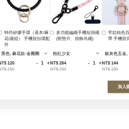
時尚矽膠手環（基本/麻
多功能編織手機短掛繩
窄款純色
花/菱紋） 手機殼扣環配
(附墊片、掛飾吊繩)
帶 手機殼
件
-
+
-
+
NT$ 120
NT$ 264
NT$ 144
NT$ 150
NT$ 330
NT$ 180
加入