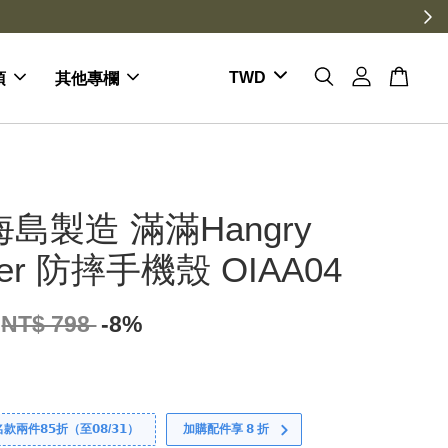
項
其他專欄
海島製造 滿滿Hangry
ter 防摔手機殼 OIAA04
NT$ 798
-8%
件𝟴𝟱折（至𝟬𝟴/𝟯𝟭）
加購配件享 𝟴 折