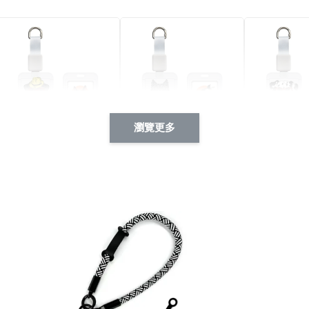
瀏覽更多
酷帥狗雪納瑞 動物擬人
西裝筆挺大野狼 動物擬
燕尾服大麥
系列 滑蓋式證件套(附伸
人化系列 滑蓋式證件套
化系列 滑
縮卡扣) CSAA14
(附伸縮卡扣) CSAA26
伸縮卡扣) 
-
+
-
+
NT$ 214
NT$ 214
NT$ 214
NT$ 225
NT$ 225
NT$ 225
加入