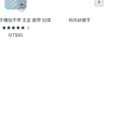
手機殼手帶 支架 腕帶 扣環
時尚矽膠手環（基本/麻花/菱紋
配件
3
NT$150
NT$90