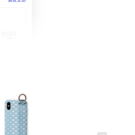
町 動物擬人
蓋式證件套(附
CSAA16
-
+
購物車