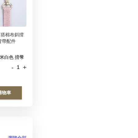
百搭棉布斜揹
背帶配件
-
+
購物車
瀏覽全部