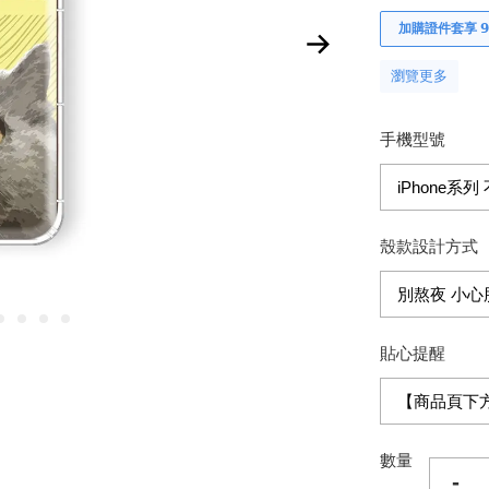
加購證件套享 𝟵
瀏覽更多
手機型號
殼款設計方式
貼心提醒
數量
-