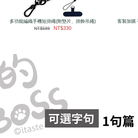
多功能編織手機短掛繩(附墊片、掛飾吊繩)
瀏覽更多
客製加購 
NT$330
NT$589