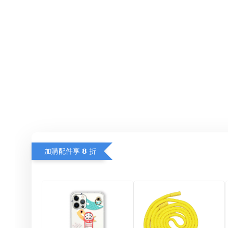
加購配件享 𝟴 折