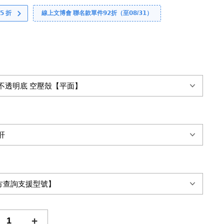
 折
線上文博會 聯名款單件𝟵𝟮折（至𝟬𝟴/𝟯𝟭）
+