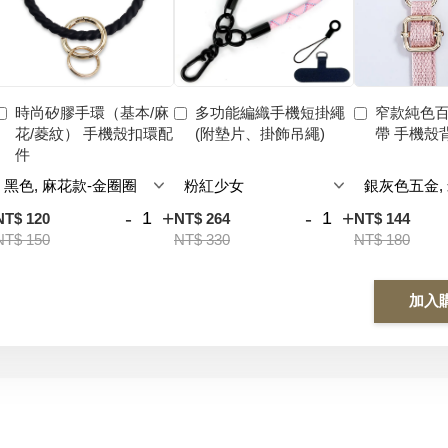
時尚矽膠手環（基本/麻
多功能編織手機短掛繩
窄款純色
花/菱紋） 手機殼扣環配
(附墊片、掛飾吊繩)
帶 手機殼
件
-
+
-
+
NT$ 120
NT$ 264
NT$ 144
NT$ 150
NT$ 330
NT$ 180
加入