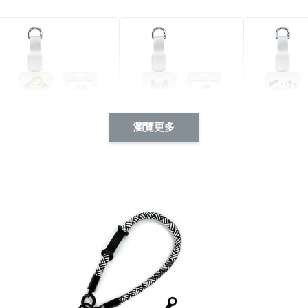
瀏覽更多
酷帥狗雪納瑞 動物擬人
西裝筆挺大野狼 動物擬
燕尾服大麥
系列 滑蓋式證件套(附伸
人化系列 滑蓋式證件套
化系列 滑
縮卡扣) CSAA14
(附伸縮卡扣) CSAA26
伸縮卡扣) 
-
+
-
+
NT$ 214
NT$ 214
NT$ 214
NT$ 225
NT$ 225
NT$ 225
加入