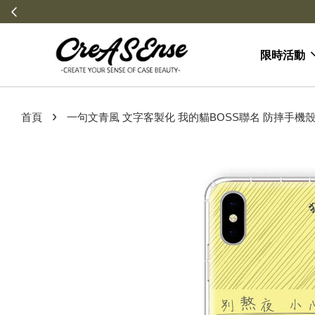
限時活動
›
首頁
一句文青風 文字客製化 我的貓BOSS聯名 防摔手機殼 