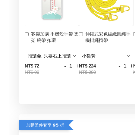
客製加購 手機殼手帶 支
伸縮式彩色編織圓繩手
架 腕帶 扣環
機掛繩揹帶
-
+
-
+
NT$ 72
NT$ 224
NT$ 90
NT$ 280
加購證件套享 𝟵𝟱 折