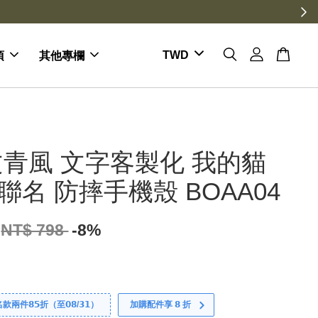
項
其他專欄
青風 文字客製化 我的貓
S聯名 防摔手機殼 BOAA04
NT$ 798
-8%
件𝟴𝟱折（至𝟬𝟴/𝟯𝟭）
加購配件享 𝟴 折