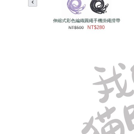
伸縮式彩色編織圓繩手機掛繩揹帶
NT$280
NT$500