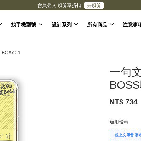
去領劵
會員登入 領劵享折扣
找手機型號
設計系列
所有商品
注意事
BOAA04
一句文
BOS
NT$ 734
適用優惠
線上文博會 聯名款兩