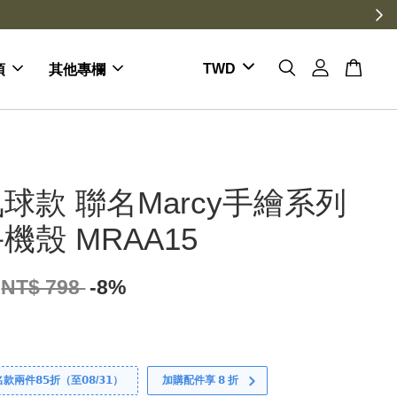
項
其他專欄
球款 聯名Marcy手繪系列
機殼 MRAA15
NT$ 798
-8%
件𝟴𝟱折（至𝟬𝟴/𝟯𝟭）
加購配件享 𝟴 折