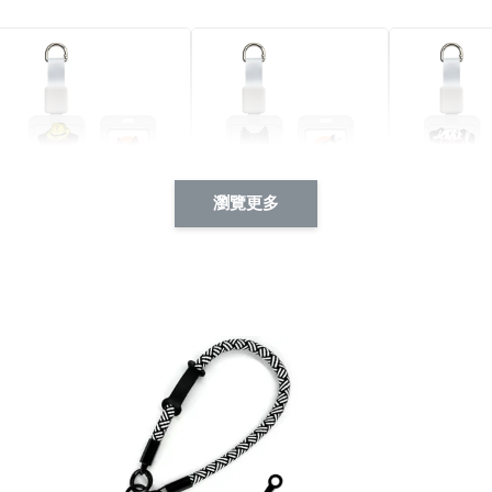
瀏覽更多
酷帥狗雪納瑞 動物擬人
西裝筆挺大野狼 動物擬
燕尾服大麥
系列 滑蓋式證件套(附伸
人化系列 滑蓋式證件套
化系列 滑
縮卡扣) CSAA14
(附伸縮卡扣) CSAA26
伸縮卡扣) 
-
+
-
+
NT$ 214
NT$ 214
NT$ 214
NT$ 225
NT$ 225
NT$ 225
加入