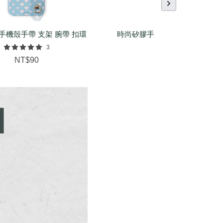
手機殼手帶 支架 腕帶 扣環
時尚矽膠手環（基本/麻花/菱紋
配件
3
NT$150
NT$90