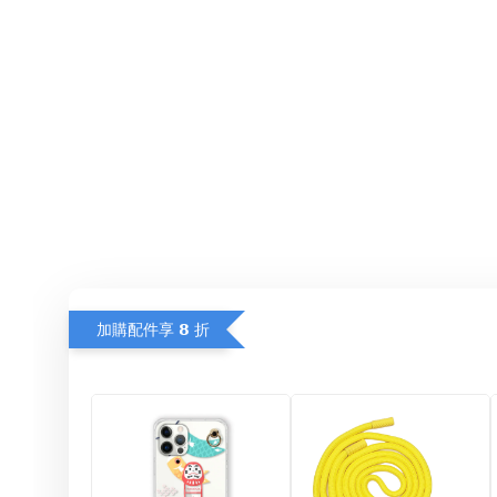
加購配件享 𝟴 折