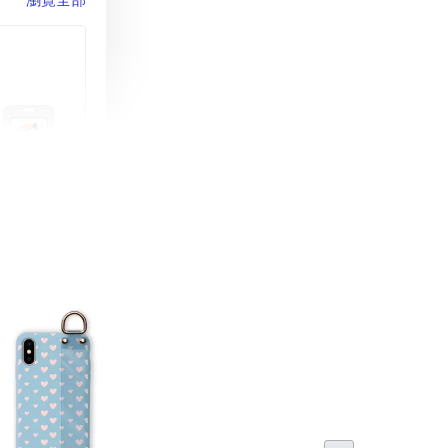
町 動物擬人
蓋式證件套(附
CSAA16
-
+
購物車