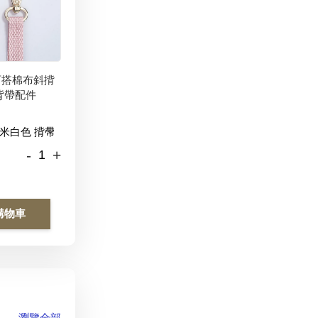
百搭棉布斜揹
背帶配件
-
+
購物車
瀏覽全部