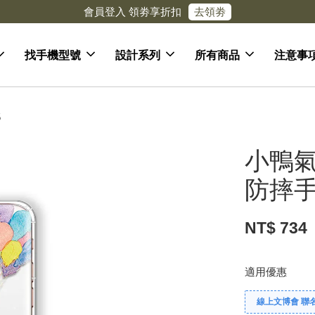
灣免運
找手機型號
設計系列
所有商品
注意事
5
小鴨氣
防摔手
NT$ 734
適用優惠
線上文博會 聯名款兩