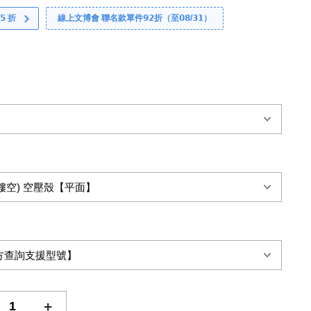
 折
線上文博會 聯名款單件𝟵𝟮折（至𝟬𝟴/𝟯𝟭）
+