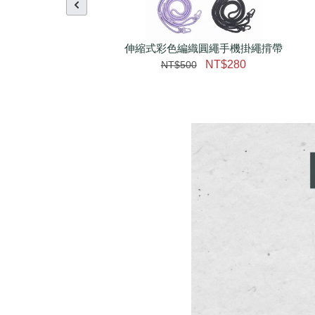
伸縮式彩色編織圓繩手機掛繩揹帶
NT$280
NT$500