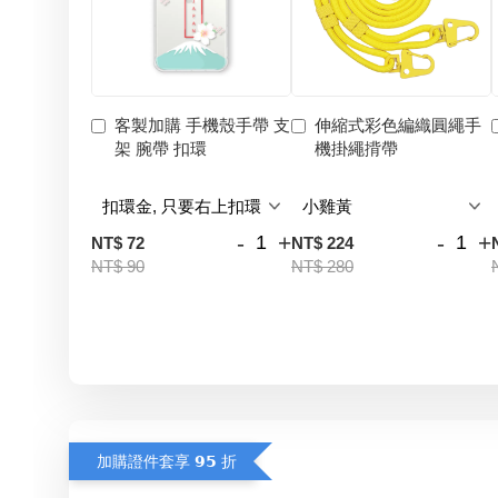
客製加購 手機殼手帶 支
伸縮式彩色編織圓繩手
架 腕帶 扣環
機掛繩揹帶
-
+
-
+
NT$ 72
NT$ 224
NT$ 90
NT$ 280
加購證件套享 𝟵𝟱 折