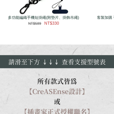
多功能編織手機短掛繩(附墊片、掛飾吊繩)
瀏覽更多
客製加購 
NT$330
NT$589