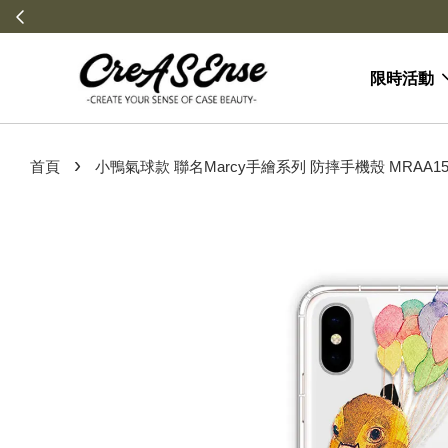
８月文博會加碼：滿$５２０台
限時活動
›
首頁
小鴨氣球款 聯名Marcy手繪系列 防摔手機殼 MRAA1