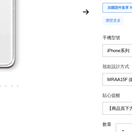
加購證件套享 𝟵
瀏覽更多
手機型號
殼款設計方式
貼心提醒
數量
-