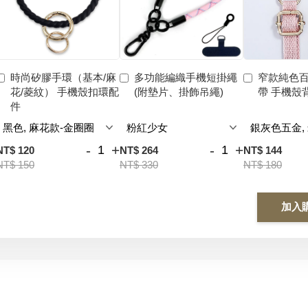
時尚矽膠手環（基本/麻
多功能編織手機短掛繩
窄款純色
花/菱紋） 手機殼扣環配
(附墊片、掛飾吊繩)
帶 手機殼
件
-
+
-
+
NT$ 120
NT$ 264
NT$ 144
NT$ 150
NT$ 330
NT$ 180
加入