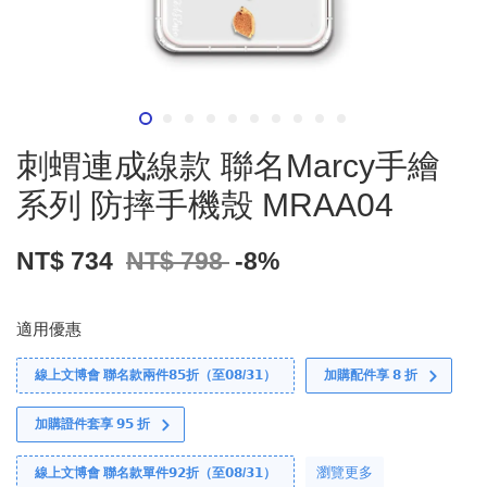
刺蝟連成線款 聯名Marcy手繪
系列 防摔手機殼 MRAA04
NT$ 734
NT$ 798
-8%
適用優惠
線上文博會 聯名款兩件𝟴𝟱折（至𝟬𝟴/𝟯𝟭）
加購配件享 𝟴 折
加購證件套享 𝟵𝟱 折
瀏覽更多
線上文博會 聯名款單件𝟵𝟮折（至𝟬𝟴/𝟯𝟭）