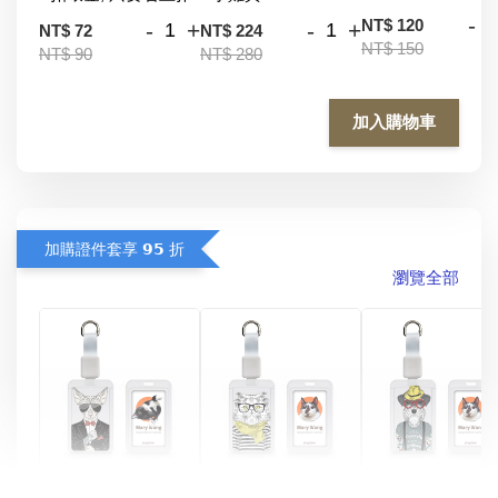
-
NT$ 120
-
+
-
+
NT$ 72
NT$ 224
NT$ 150
NT$ 90
NT$ 280
加入購物車
加購證件套享 𝟵𝟱 折
瀏覽全部
酷帥狗雪納瑞 
燕尾服無毛貓 動物
眼鏡圍巾貓貓 動物