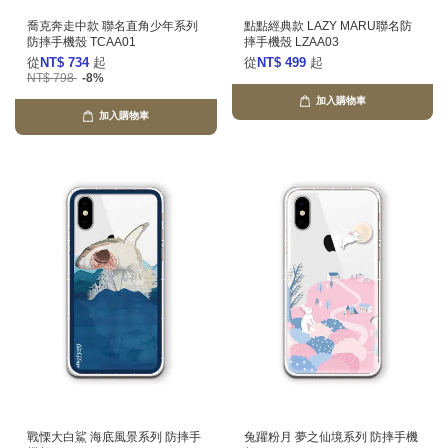
喬克奔走中款 聯名直角少年系列
點點經典款 LAZY MARU聯名防
防摔手機殼 TCAA01
摔手機殼 LZAA03
從
NT$ 734
起
從
NT$ 499
起
NT$ 798
-8%
加入購物車
加入購物車
戰慄大白鯊 海底風景系列 防摔手
兔躍粉月 夢之仙境系列 防摔手機