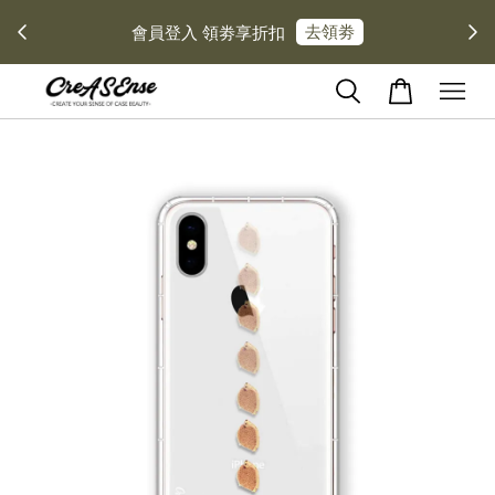
去領劵
會員登入 領劵享折扣