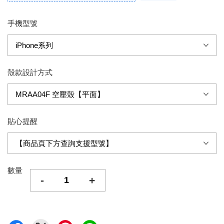
手機型號
殼款設計方式
貼心提醒
數量
-
+