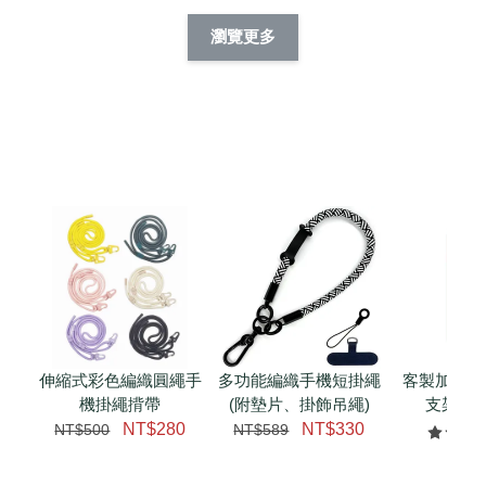
擬人系列 滑蓋
擬人化系列 滑蓋式
擬人系列 滑蓋式證
瀏覽更多
件套(附伸縮卡
證件套(附伸縮卡
件套(附伸縮卡扣)
CSAA14
扣) CSAA07
CSAA05
-
NT$ 214
-
+
-
+
NT$ 214
NT$ 214
NT$ 225
NT$ 225
NT$ 225
加入購物車
瀏覽更多
伸縮式彩色編織圓繩手
多功能編織手機短掛繩
客製加購 
機掛繩揹帶
(附墊片、掛飾吊繩)
支架 腕
NT$280
NT$330
NT$500
NT$589
NT$