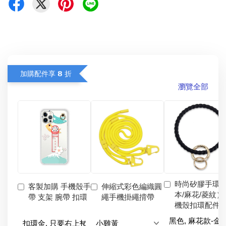
加購配件享 𝟴 折
瀏覽全部
時尚矽膠手環
客製加購 手機殼手
伸縮式彩色編織圓
本/麻花/菱紋）
帶 支架 腕帶 扣環
繩手機掛繩揹帶
機殼扣環配件