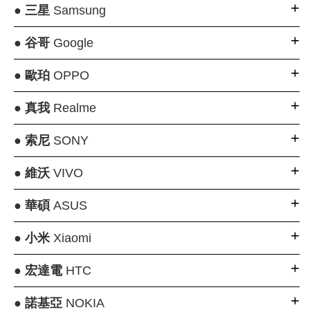
●
三星
Samsung
●
谷哥
Google
●
歐珀
OPPO
●
真我
Realme
●
索尼
SONY
●
維沃
VIVO
●
華碩
ASUS
●
小米
Xiaomi
●
宏達電
HTC
●
諾基亞
NOKIA