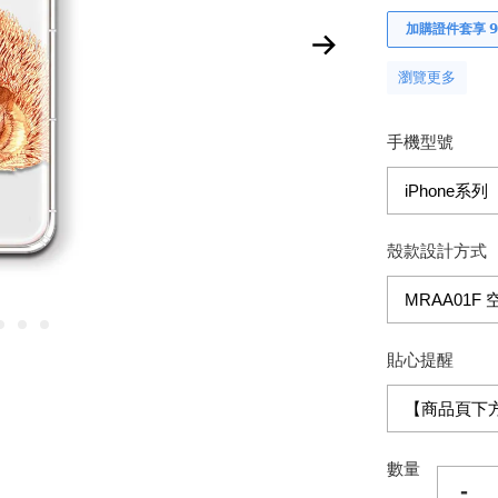
加購證件套享 𝟵
瀏覽更多
手機型號
殼款設計方式
貼心提醒
數量
-