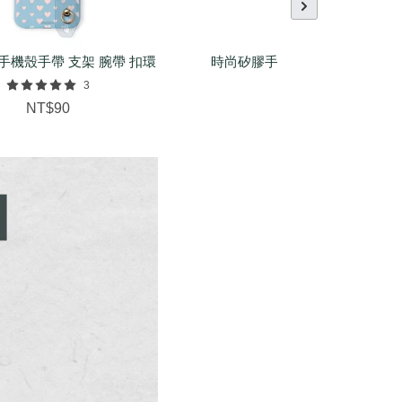
手機殼手帶 支架 腕帶 扣環
時尚矽膠手環（基本/麻花/菱紋
配件
3
NT$150
NT$90