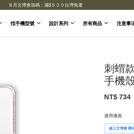
去領劵
會員登入 領劵享折扣
找手機型號
設計系列
所有商品
注意事
刺蝟款
手機殼
NT$ 734
適用優惠
線上文博會 聯名款兩