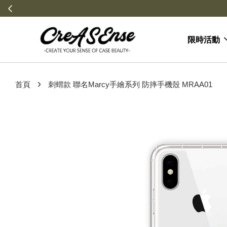
限時活動
›
首頁
刺蝟款 聯名Marcy手繪系列 防摔手機殼 MRAA01