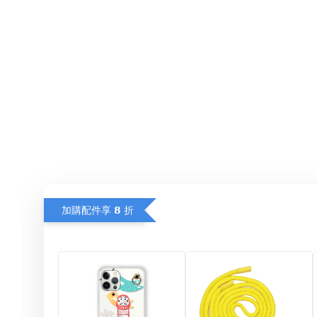
加購配件享 𝟴 折