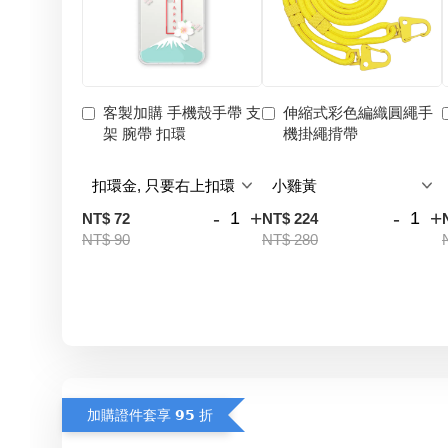
客製加購 手機殼手帶 支
伸縮式彩色編織圓繩手
架 腕帶 扣環
機掛繩揹帶
-
+
-
+
NT$ 72
NT$ 224
NT$ 90
NT$ 280
加購證件套享 𝟵𝟱 折