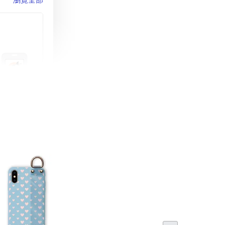
町 動物擬人
蓋式證件套(附
CSAA16
-
+
購物車