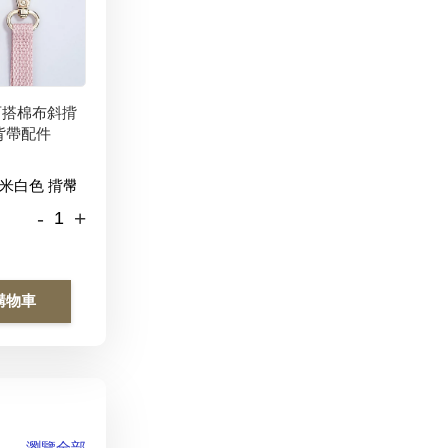
百搭棉布斜揹
背帶配件
-
+
購物車
瀏覽全部