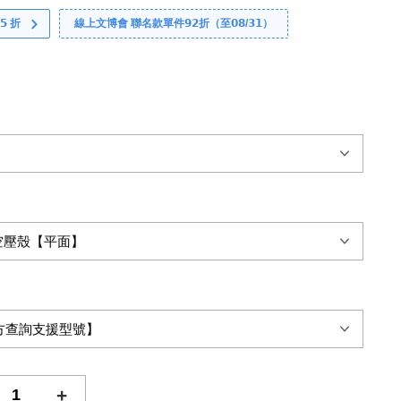
 折
線上文博會 聯名款單件𝟵𝟮折（至𝟬𝟴/𝟯𝟭）
+