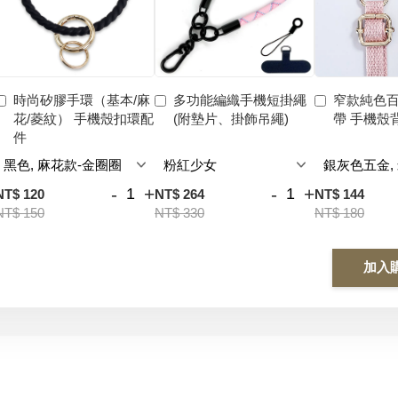
時尚矽膠手環（基本/麻
多功能編織手機短掛繩
窄款純色
花/菱紋） 手機殼扣環配
(附墊片、掛飾吊繩)
帶 手機殼
件
-
+
-
+
NT$ 120
NT$ 264
NT$ 144
NT$ 150
NT$ 330
NT$ 180
加入