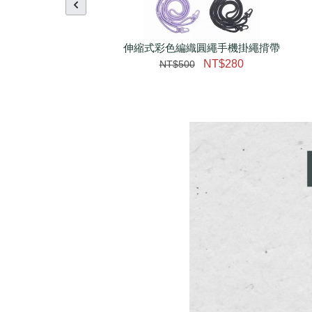
伸縮式彩色編織圓繩手機掛繩揹帶
NT$280
NT$500