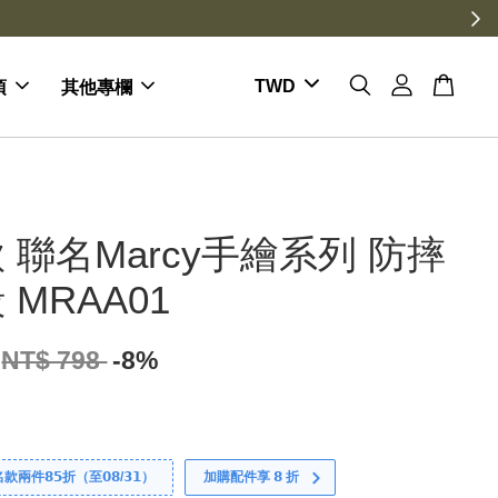
項
其他專欄
 聯名Marcy手繪系列 防摔
 MRAA01
NT$ 798
-8%
件𝟴𝟱折（至𝟬𝟴/𝟯𝟭）
加購配件享 𝟴 折