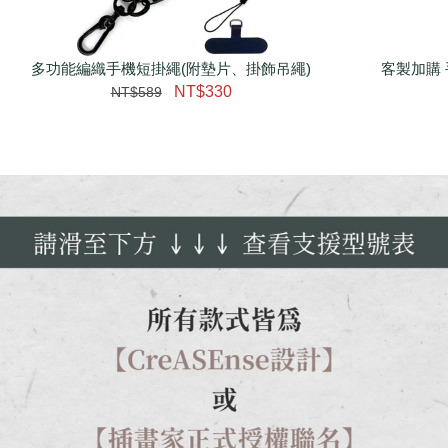
多功能編織手機短掛繩(附墊片、掛飾吊繩)
瀏覽更多
客製加購 
NT$330
NT$589