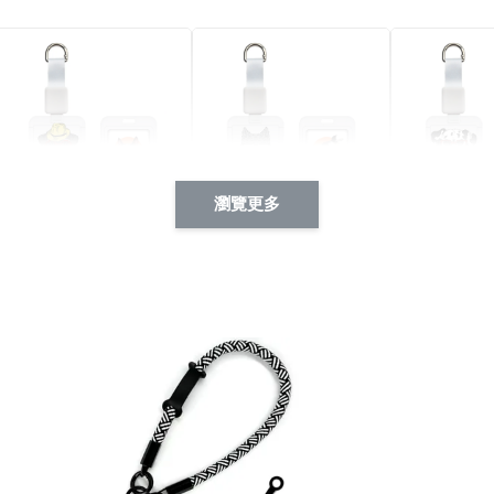
瀏覽更多
酷帥狗雪納瑞 動物擬人
西裝筆挺大野狼 動物擬
燕尾服大麥
系列 滑蓋式證件套(附伸
人化系列 滑蓋式證件套
化系列 滑
縮卡扣) CSAA14
(附伸縮卡扣) CSAA26
伸縮卡扣) 
-
+
-
+
NT$ 214
NT$ 214
NT$ 214
NT$ 225
NT$ 225
NT$ 225
加入