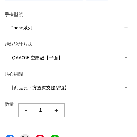
手機型號
殼款設計方式
貼心提醒
數量
-
+