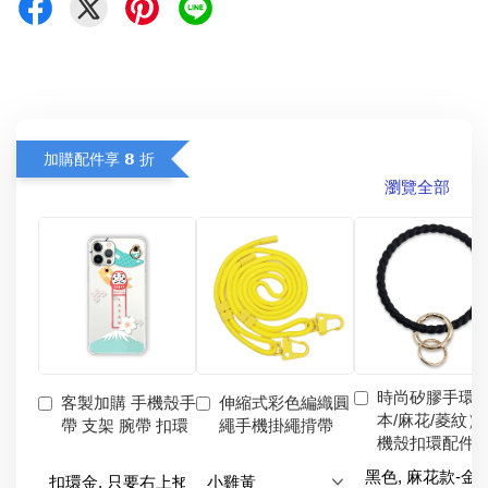
加購配件享 𝟴 折
瀏覽全部
時尚矽膠手環
客製加購 手機殼手
伸縮式彩色編織圓
本/麻花/菱紋）
帶 支架 腕帶 扣環
繩手機掛繩揹帶
機殼扣環配件