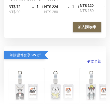
-
NT$ 120
-
+
-
+
NT$ 72
NT$ 224
NT$ 150
NT$ 90
NT$ 280
加入購物車
加購證件套享 𝟵𝟱 折
瀏覽全部
酷帥狗雪納瑞 
燕尾服無毛貓 動物
眼鏡圍巾貓貓 動物