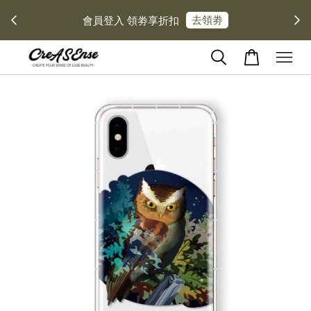
去領劵
會員登入 領劵享折扣