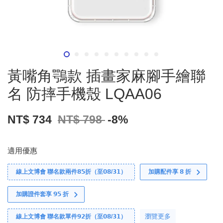
黃嘴角鶚款 插畫家麻腳手繪聯
名 防摔手機殼 LQAA06
NT$ 734
NT$ 798
-8%
適用優惠
線上文博會 聯名款兩件𝟴𝟱折（至𝟬𝟴/𝟯𝟭）
加購配件享 𝟴 折
加購證件套享 𝟵𝟱 折
瀏覽更多
線上文博會 聯名款單件𝟵𝟮折（至𝟬𝟴/𝟯𝟭）