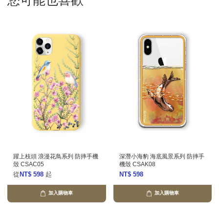
您可能也喜歡
躍上枝頭 浪漫花鳥系列 防摔手機
深潛小海豹 海底風景系列 防摔手
殼 CSAC05
機殼 CSAK08
從
NT$ 598
起
NT$ 598
加入購物車
加入購物車