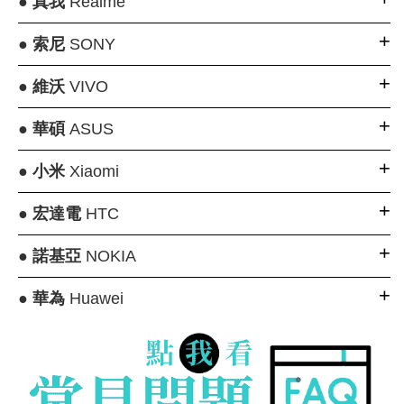
●
真我
Realme
●
索尼
SONY
●
維沃
VIVO
●
華碩
ASUS
●
小米
Xiaomi
●
宏達電
HTC
●
諾基亞
NOKIA
●
華為
Huawei